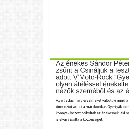
Az énekes Sándor Péter
zsűrit a Csináljuk a fes
adott V’Moto-Rock “Gye
olyan átéléssel énekelte
nézők szeméből és az ér
Az előadás mély érzelmeket váltott ki mind a
dimenziót adott a már ikonikus Gyertyák című
könnyek között bókoltak az énekesnek, aki 
is elvarázsolta a közönséget.