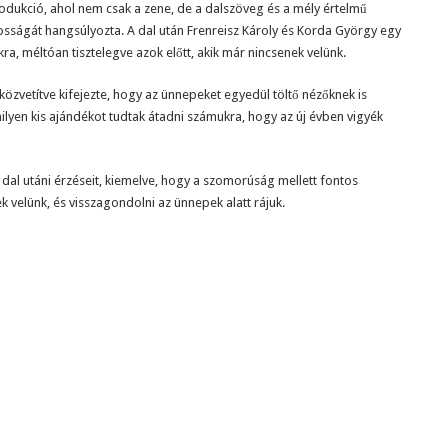
rodukció, ahol nem csak a zene, de a dalszöveg és a mély értelmű
osságát hangsúlyozta. A dal után Frenreisz Károly és Korda György egy
ra, méltóan tisztelegve azok előtt, akik már nincsenek velünk.
közvetítve kifejezte, hogy az ünnepeket egyedül töltő nézőknek is
milyen kis ajándékot tudtak átadni számukra, hogy az új évben vigyék
a dal utáni érzéseit, kiemelve, hogy a szomorúság mellett fontos
 velünk, és visszagondolni az ünnepek alatt rájuk.