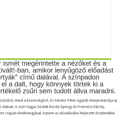
 ismét megérintette a nézőket és a
ztivált!-ban, amikor lenyűgöző előadást
rtyák” című dalával. A színpadon
 el a dalt, hogy könnyek törtek ki a
tékelő zsűri sem tudott állva maradni.
 zsűriből, mind a közönségből, és Sándor Péter egyedi interpretációja új
 dalnak. A zsűri tagjai, köztük Korda György és Frenreisz Károly,
nem csupán énekhangjával, hanem az előadásába helyezett érzelmekkel