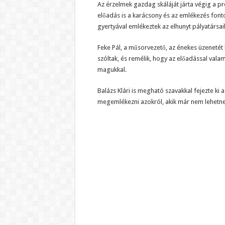
Az érzelmek gazdag skáláját járta végig a p
előadás is a karácsony és az emlékezés font
gyertyával emlékeztek az elhunyt pályatársaik
Feke Pál, a műsorvezető, az énekes üzenetét 
szóltak, és remélik, hogy az előadással vala
magukkal.
Balázs Klári is megható szavakkal fejezte ki 
megemlékezni azokról, akik már nem lehetnek