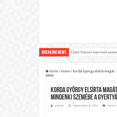
Breaking News
Újabb Fideszes képviselő mondot
Robbanhat az egészségügy egyik 
Döntött a kormány az egészségüg
Home
/
Home
/
Korda György elsírta magát –
dallal
Szívmelengető videó: a Magyar 
Rendkívüli intézkedések jöhetn
Korda György elsírta magá
Jön a pénzeső a nyugdíjasoknak!
mindenki szemébe a Gyertyá
ÉLŐ! RENDKÍVÜLI! Váratlan hír j
admin
September 8, 2024
Home
BREAKING! Kész, ennyi volt! Ös