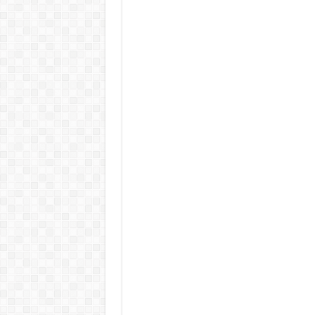
Rendkívüli folyamatok zajlanak a
Életveszélyes fenyegetést kapot