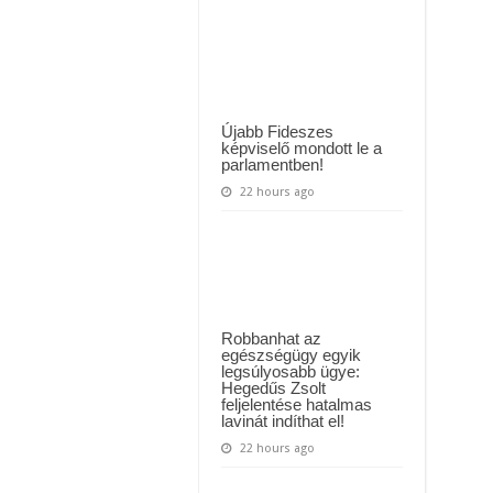
 háttérben. Pár napon belül újra Orbán Viktor lehet a miniszterelnök? – EZ történt
magát
–
Sándor
t Majka: azonnal lemondta sepsiszentgyörgyi koncertjét
Péter
könnyeket
csalt
mindenki
szemébe
a
Újabb Fideszes
Gyertyák
képviselő mondott le a
című
parlamentben!
dallal
22 hours ago
Robbanhat az
egészségügy egyik
legsúlyosabb ügye:
Hegedűs Zsolt
feljelentése hatalmas
lavinát indíthat el!
22 hours ago