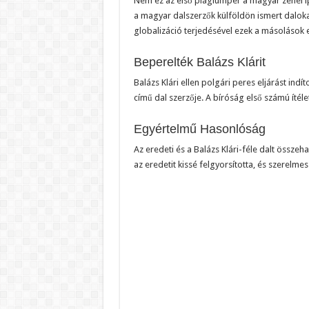
Nem ez az első plágiumper a magyar zenei ip
a magyar dalszerzők külföldön ismert daloka
globalizáció terjedésével ezek a másolások 
Beperelték Balázs Klárit
Balázs Klári ellen polgári peres eljárást indí
című dal szerzője. A bíróság első számú ítélet
Egyértelmű Hasonlóság
Az eredeti és a Balázs Klári-féle dalt össze
az eredetit kissé felgyorsította, és szerelmes