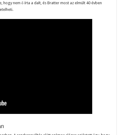
te, hogy nem ő írta a dalt, és Bratter most az elmúlt 40 évben
telheti.
an