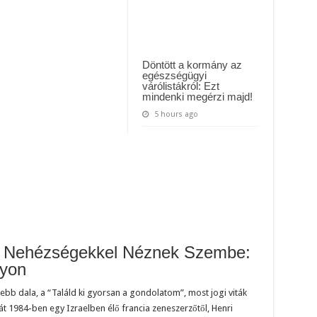
Döntött a kormány az
egészségügyi
várólistákról: Ezt
mindenki megérzi majd!
5 hours ago
i Nehézségekkel Néznek Szembe:
gyon
ebb dala, a “Találd ki gyorsan a gondolatom”, most jogi viták
mát 1984-ben egy Izraelben élő francia zeneszerzőtől, Henri