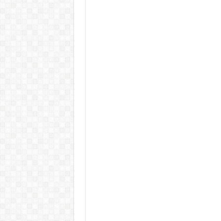
Rendkívüli folyamatok zajlanak a
Életveszélyes fenyegetést kapot