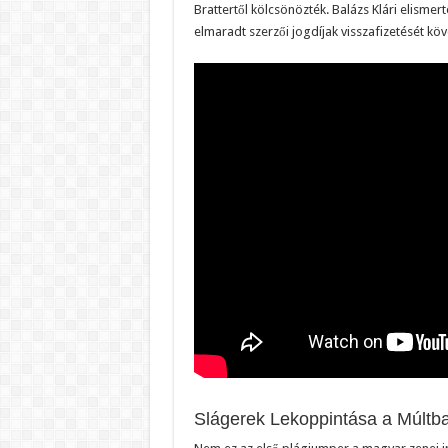
Brattertől kölcsönözték. Balázs Klári elismer
elmaradt szerzői jogdíjak visszafizetését köve
Slágerek Lekoppintása a Múltb