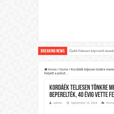
Breaking News
Újabb Fideszes képviselő mondot
Robbanhat az egészségügy egyik 
Döntött a kormány az egészségüg
Home
/
Home
/
Kordáék teljesen tönkre mennek 
helyett a pénzt…
Szívmelengető videó: a Magyar 
Rendkívüli intézkedések jöhetn
Kordáék teljesen tönkre men
Jön a pénzeső a nyugdíjasoknak!
beperelték, 40 évig vette f
ÉLŐ! RENDKÍVÜLI! Váratlan hír j
admin
September 12, 2024
Hom
BREAKING! Kész, ennyi volt! Ös