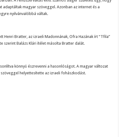
arban. A rendszerváltás előtt számos sláger született úgy, hogy
t adaptáltak magyar szöveggel. Azonban az internet és a
egyre nyilvánvalóbbá váltak.
tott Henri Bratter, az izraeli Madonnának, Ofra Hazának írt “Tfila”
e szerint Balázs Klári ítélet másolta Bratter dalát.
hasonlítva könnyű észrevenni a hasonlóságot. A magyar változat
 szöveggel helyettesítette az izraeli fohászkodást.