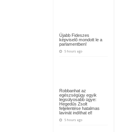
 háttérben. Pár napon belül újra Orbán Viktor lehet a miniszterelnök? – EZ történt
mennek
,
a
t Majka: azonnal lemondta sepsiszentgyörgyi koncertjét
villát
is
elveszíthetik.
Klárit
beperelték,
40
Újabb Fideszes
évig
képviselő mondott le a
vette
parlamentben!
fel
más
5 hours ago
helyett
a
pénzt…
Robbanhat az
egészségügy egyik
legsúlyosabb ügye:
Hegedűs Zsolt
feljelentése hatalmas
lavinát indíthat el!
5 hours ago