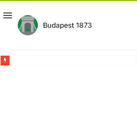
Pár napon belül újra Orbán Viktor lehet a miniszterelnök?Rendkívüli folyamatok 
Botrányos amit találtak! Ruszin-Szendi Romulusz bejelentette,hogy ennek súly
Politikai mélyrepülés: minimálbérre csökkentették Lázár János fizetését!Mutatju
Ítéletet hozott uniós bíróság: 289 milliárd forintot kell visszafizetni az adó fizet
Óriási a baj ! Dobrev Klára félelmetes dolgot leplezett le a Fidesz működéséről!
Magyar Péter azonnal eltávolította Nagy Mártont!
Paks hűtővízgondját napok alatt megoldaná egy magyar professzor.