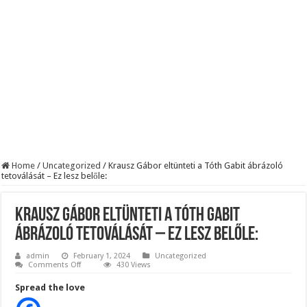
KAPITÁNY ISTVÁN GAZDASÁGI MINISZTER DRÁMAI ÜZENETET KÜLDÖTT
Drámai hír érkezett Szijjártó Péterről !Velkey György László jelentette be ! – erre
FORDULAT: Magyar Péter hirtelen jó hírt jelentett be!
Home
/
Uncategorized
/
Krausz Gábor eltünteti a Tóth Gabit ábrázoló
tetoválását – Ez lesz belőle:
Krausz Gábor eltünteti a Tóth Gabit
ábrázoló tetoválását – Ez lesz belőle:
admin
February 1, 2024
Uncategorized
on
Comments Off
430 Views
Krausz
Gábor
Spread the love
eltünteti
a