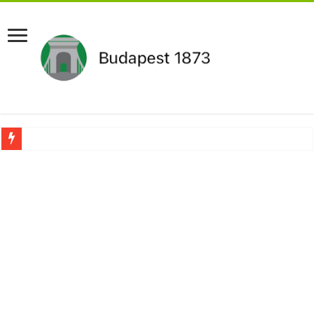
Drámai hír érkezett Szijjártó Péterről !Velkey György László jelentette be ! – erre
FORDULAT: Magyar Péter hirtelen jó hírt jelentett be!
Döntés született:Hozzányúl a kormány a nyugdíjhoz: a legkevesebből élők örül
RENDKÍVÜLI! Kivonul a Tesco, ez jön helyette – Hatalmas a felháborodás az or
Orbán schließt geheimen MEGA-Deal mit Putin ab – Ursula von der Leyen explod
Kezdeményezték Pócs János mentelmi jogának felfüggesztését,botrányos dolog d
Újabb Fideszes képviselő mondott le a parlamentben!