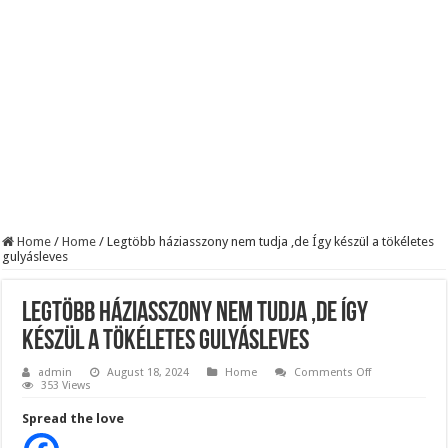
Robbanhat az egészségügy egyik legsúlyosabb ügye: Hegedűs Zsolt feljelentése h
Döntött a kormány az egészségügyi várólistákról: Ezt mindenki megérzi majd!
Szívmelengető videó: a Magyar Közút dolgozója vizet adott egy szomjas gólyán
Home
/
Home
/
Legtöbb háziasszony nem tudja ,de Így készül a tökéletes
gulyásleves
Legtöbb háziasszony nem tudja ,de Így
készül a tökéletes gulyásleves
on
admin
August 18, 2024
Home
Comments Off
Legtöbb
353 Views
háziasszony
nem
Spread the love
tudja
,de