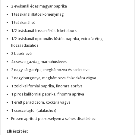
2 evőkanál édes magyar paprika
1 teáskanál illatos köménymag
1 teáskanál só
1/2 teáskanál frissen őrölt fekete bors
1/2 teáskanál opcionális füstölt paprika, extra ízréteg
hozzáadásához
2 babérlevél
4 csésze gazdag marhahúsleves
2 nagy sárgarépa, meghámozva és szeletelve
2 nagy burgonya, meghámozva és kockára vágva
1 zöld kaliforniai paprika, finomra aprítva
1 piros kaliforniai paprika, finomra aprítva
1 érett paradicsom, kockára vágva
1 csésze tejföl (tálaláshoz)
Frissen aprított petrezselyem a színes díszítéshez
Elkészítés: