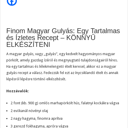
Így
készül
a
tökéletes
gulyásleves
Finom Magyar Gulyás: Egy Tartalmas
és Ízletes Recept – KÖNNYŰ
ELKÉSZÍTENI
A magyar gulyás, vagy „gulyás”, egy kedvelt hagyományos magyar
pörkölt, amely gazdag ízéről és megnyugtató tulajdonságairól híres.
Ha egy tartalmas és lélekmelengető ételt keresel, akkor ez a magyar
gulyás recept a válasz. Fedezzük fel ezt az ínycsiklandó ételt és annak
lépésről lépésre történő elkészítését.
Hozzávalók:
2 font (kb. 900 g) omlós marhapörkölt hús, falatnyi kockákra vágva
2 evőkanál növényi olaj
2 nagy hagyma, finomra aprítva
3 gerezd fokhagyma, apróra vágva