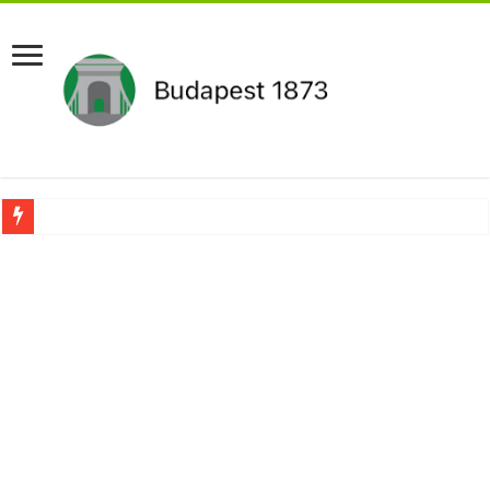
Aláírásgyűjtést indított a DK : dunai duzzasztómű megépítését sürgetik Magyar
Orbán Viktort óriási meglepetés érte amikor megtudta Magyar Péterről az igazság
Nem finomkodott: Megfegyelmezte Dúró Dórát a magyar milliárdos, Felföldi Józ
DRÁMA! Végezni akartak Orbán Viktorral. Vörös parókában és taxisnak öltözve…
Visszatérhet Sulyok Tamás?Mutatjuk:
MOST TÖRTÉNT! Péter Magyar ROBBANÁSSZERŰEN DÜHÖS lett Varga Judit sok
PUTYIN MEGSEMMISÍTŐ ÜZENETET KÜLDÖTT: Macron és von der Leyen pánikba e