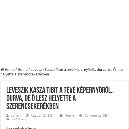
Szijjártó élő adásban semmisítette meg Magyar Pétert – egyetlen mondat elég vol
Teljes a döbbenet! Sajnos ma végül kiderült, hogy igazából miért állt le Paks:
ÉLŐ! RENDKÍVÜLI! Letaglózó hírt kapott az ország! Visszatérhet Sulyok Tamás!
Home
/
Home
/
Leveszik Kasza Tibit a tévé képernyőről.. durva, de Ő lesz
helyette a szerencsekerékben
Leveszik Kasza Tibit a tévé képernyőről..
durva, de Ő lesz helyette a
szerencsekerékben
on
admin
August 12, 2024
Home
Comments Off
Leveszik
272 Views
Kasza
Tibit
Spread the love