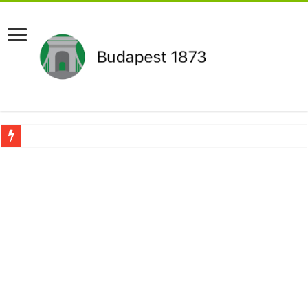
Aláírásgyűjtést indított a DK : dunai duzzasztómű megépítését sürgetik Magyar
Orbán Viktort óriási meglepetés érte amikor megtudta Magyar Péterről az igazság
Nem finomkodott: Megfegyelmezte Dúró Dórát a magyar milliárdos, Felföldi Józ
DRÁMA! Végezni akartak Orbán Viktorral. Vörös parókában és taxisnak öltözve…
Visszatérhet Sulyok Tamás?Mutatjuk:
MOST TÖRTÉNT! Péter Magyar ROBBANÁSSZERŰEN DÜHÖS lett Varga Judit sok
PUTYIN MEGSEMMISÍTŐ ÜZENETET KÜLDÖTT: Macron és von der Leyen pánikba e