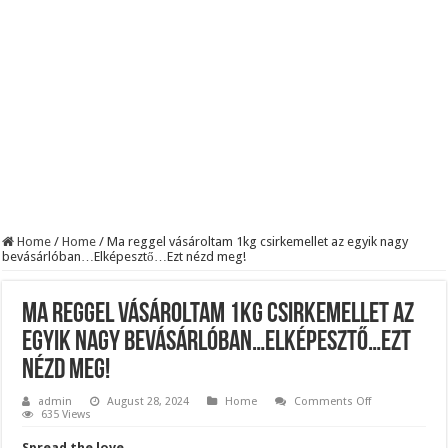
Szijjártó élő adásban semmisítette meg Magyar Pétert – egyetlen mondat elég vol
Teljes a döbbenet! Sajnos ma végül kiderült, hogy igazából miért állt le Paks:
ÉLŐ! RENDKÍVÜLI! Letaglózó hírt kapott az ország! Visszatérhet Sulyok Tamás!
Home
/
Home
/
Ma reggel vásároltam 1kg csirkemellet az egyik nagy
bevásárlóban…Elképesztő…Ezt nézd meg!
Ma reggel vásároltam 1kg csirkemellet az
egyik nagy bevásárlóban…Elképesztő…Ezt
nézd meg!
on
admin
August 28, 2024
Home
Comments Off
Ma
635 Views
reggel
vásároltam
Spread the love