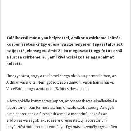
Találkoztál már olyan helyzettel, amikor a csirkemell sütés
közben szétesik? Egy édesanya személyesen tapasztalta ezt
az ijesztő jelenséget. Amit 21-én megosztott egy fotót erről
a furcsa csirkemellről, ami kíváncsiságot és aggodalmat
keltett.
Elmagyarázta, hogy a csirkemellet egy olcsó szupermarketben, az
Aldiban vásárolta. Nem győzött azon tűnődni, vajon hamis hús-e.
Viccelődött, hogy azóta nem főzött csirkeszeletet.
A fotó sokféle kommentárt kapott, az összeesküvés-elméletektől a
laboratóriumban termesztett húsról szóló szóbeszédig. Az egyik
elmélet szerint ez a furcsa csirkemell a madárinfluenza és az
erőforrás-válságok leküzdésére kifejlesztett új laboratóriumi
tenyésztési módszerek eredménye. Egy másik személy egyszerűen