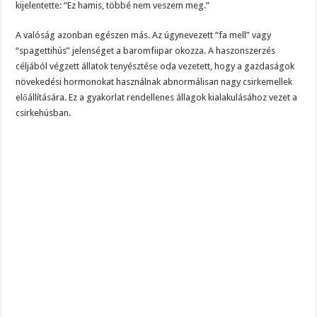
kijelentette: “Ez hamis, többé nem veszem meg.”
A valóság azonban egészen más. Az úgynevezett “fa mell” vagy
“spagettihús” jelenséget a baromfiipar okozza. A haszonszerzés
céljából végzett állatok tenyésztése oda vezetett, hogy a gazdaságok
növekedési hormonokat használnak abnormálisan nagy csirkemellek
előállítására. Ez a gyakorlat rendellenes állagok kialakulásához vezet a
csirkehúsban.