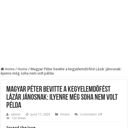
KAPITÁNY ISTVÁN GAZDASÁGI MINISZTER DRÁMAI ÜZENETET KÜLDÖTT
Drámai hír érkezett Szijjártó Péterről !Velkey György László jelentette be ! – erre
FORDULAT: Magyar Péter hirtelen jó hírt jelentett be!
Home
/
Home
/
Magyar Péter bevitte a kegyelemdöfést Lázár Jánosnak:
ilyenre még soha nem volt példa
Magyar Péter bevitte a kegyelemdöfést
Lázár Jánosnak: ilyenre még soha nem volt
példa
on
admin
June 17, 2026
Home
Comments Off
Magyar
122 Views
Péter
bevitte
Spread the love