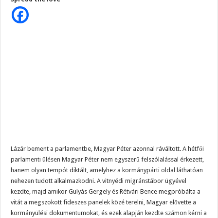
a
kegyelemdöfést
Lázár
Jánosnak:
ilyenre
még
soha
nem
volt
példa
Lázár bement a parlamentbe, Magyar Péter azonnal ráváltott. A hétfői
parlamenti ülésen Magyar Péter nem egyszerű felszólalással érkezett,
hanem olyan tempót diktált, amelyhez a kormánypárti oldal láthatóan
nehezen tudott alkalmazkodni. A vitnyédi migránstábor ügyével
kezdte, majd amikor Gulyás Gergely és Rétvári Bence megpróbálta a
vitát a megszokott fideszes panelek közé terelni, Magyar elővette a
kormányülési dokumentumokat, és ezek alapján kezdte számon kérni a