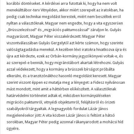
korábbi döntéseket. A kérdései arra futottak ki, hogy ha nem volt
menekülttábor-terv Vitnyéden, akkor miért szerepelt az iratokban, ha
pedig csak technikai megoldást kerestek, miért nem beszéltek erről
nyíltan a választóknak. Magyar nem engedte, hogy a vita egyszerűen
„Brüsszelezéssel” és „migrációs paktumozással” záruljon le. Gulyás
magyarázott, Magyar Péter visszakérdezett: Magyar Péter
viszontválaszában Gulyás Gergelytől azt kérte számon, hogy szerinte
valóságtagadásba menekül. A kezében lévő iratokra hivatkozva újra és
újra azt kérdezte, ezek az Orbán-kormány jegyzőkönyvei voltak-e, és
az szerepel-e bennük, hogy migránstábort akartak létrehozni. Gulyás
azzal védekezett, hogy a kormány a brüsszeli bírságot próbálta
elkerülni, és a tranzitzónákhoz hasonló megoldást keresett. Magyar
szerint viszont éppen ez mutatja meg a lényeget: a Fidesz nyilvánosan
mást mondott, mint amit a háttérben előkészített. A választóknak
határvédelmi történetet adtak el, miközben kormányüléseken
migrációs paktumról, vitnyédi objektumról, felújításról és őrizeti
szabályokról tárgyaltak. A legnagyobb fordulat Lázár János
megjelenésekor jött: A vita közben Lázár János is feltűnt a hátsó
sorokban, Magyar Péter pedig azonnal rákanyarodott a mohácsi híd
ügyére.