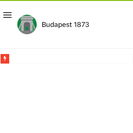
Pár napon belül újra Orbán Viktor lehet a miniszterelnök?Rendkívüli folyamatok 
Botrányos amit találtak! Ruszin-Szendi Romulusz bejelentette,hogy ennek súly
Politikai mélyrepülés: minimálbérre csökkentették Lázár János fizetését!Mutatju
Ítéletet hozott uniós bíróság: 289 milliárd forintot kell visszafizetni az adó fizet
Óriási a baj ! Dobrev Klára félelmetes dolgot leplezett le a Fidesz működéséről!
Magyar Péter azonnal eltávolította Nagy Mártont!
Paks hűtővízgondját napok alatt megoldaná egy magyar professzor.