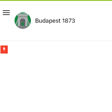
Ítéletet hozott uniós bíróság: 289 milliárd forintot kell visszafizetni az adó fizet
Óriási a baj ! Dobrev Klára félelmetes dolgot leplezett le a Fidesz működéséről!
Magyar Péter azonnal eltávolította Nagy Mártont!
Paks hűtővízgondját napok alatt megoldaná egy magyar professzor.
KAPITÁNY ISTVÁN GAZDASÁGI MINISZTER DRÁMAI ÜZENETET KÜLDÖTT
Drámai hír érkezett Szijjártó Péterről !Velkey György László jelentette be ! – erre
FORDULAT: Magyar Péter hirtelen jó hírt jelentett be!