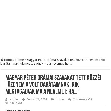
Döntés született:Hozzányúl a kormány a nyugdíjhoz: a legkevesebből élők örül
RENDKÍVÜLI! Kivonul a Tesco, ez jön helyette – Hatalmas a felháborodás az or
Orbán schließt geheimen MEGA-Deal mit Putin ab – Ursula von der Leyen explod
Home
/
Home
/
Magyar Péter drámai szavakat tett közzé! “Üzenem a volt
barátaimnak, kik megtagadják ma a nevemet: ha…”
Magyar Péter drámai szavakat tett közzé!
“Üzenem a volt barátaimnak, kik
megtagadják ma a nevemet: ha…”
on
admin
August 26, 2024
Home
Comments Off
Magyar
413 Views
Péter
drámai
Spread the love