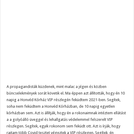
A propagandisták küzdenek, mint malac a jégen és közben
bűncselekmények sorát követik el. Ma éppen azt állították, hogy én 10
napig a Honvéd Kórház VIP részlegén feküdtem 2021-ben. Segítek,
soha nem feküdtem a Honvéd Kórházban, de 10 napig egyetlen
kórházban sem. Azt is állítják, hogy én a rokonaimnak intéztem ellátást
a a golyóálló üveggel és lehallgatás védelemmel felszerelt VIP
részlegen. Segítek, egyik rokonom sem feküdt ott. Azt is írják, hogy
rajtam több Covid tesztet végeztek a VIP részlegen. Segítek, én