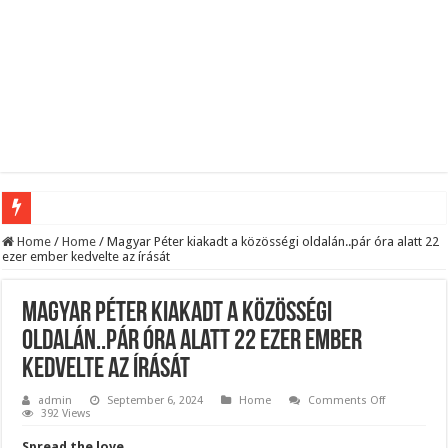
Megvan! Dr. Baka András lesz az új köztársasági elnök!
Home
/
Home
/
Magyar Péter kiakadt a közösségi oldalán..pár óra alatt 22
ezer ember kedvelte az írását
Tóth Ildikó felsorolta, kik vezetik szerinte a NER-maffiát, ezekre senki nem számí
Kisnyugdíjasoknak járó ingyenes élelmiszercsomagok: több helyről is kérhető s
Magyar Péter kiakadt a közösségi
Lesifotó robbantotta fel az internetet: itt találták meg az eltűnt Orbán Viktort!
oldalán..pár óra alatt 22 ezer ember
kedvelte az írását
Hatalmas Botrány a Parlamentben: a Fidesz ismét kitett magáért!
Jön az AUGUSZTUSI pénzeső! Ez a 3 csillagjegy részesül belőle: A cikk a hozzá
on
admin
September 6, 2024
Home
Comments Off
Magyar
392 Views
Péter
Borbás Marcsi beperelte Kocsis Mátét!
kiakadt
Spread the love