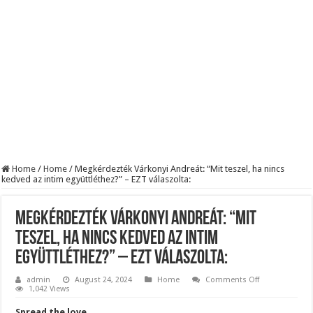
BREAKING! Kész, ennyi volt! Összeomlott a Fidesz – Durva, ami most történi
Rendkívüli folyamatok zajlanak a háttérben. Pár napon belül újra Orbán Viktor le
Életveszélyes fenyegetést kapott Majka: azonnal lemondta sepsiszentgyörgyi ko
Home
/
Home
/
Megkérdezték Várkonyi Andreát: “Mit teszel, ha nincs
kedved az intim együttléthez?” – EZT válaszolta:
Megkérdezték Várkonyi Andreát: “Mit
teszel, ha nincs kedved az intim
együttléthez?” – EZT válaszolta:
on
admin
August 24, 2024
Home
Comments Off
Megkérdezték
1,042 Views
Várkonyi
Andreát:
Spread the love