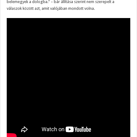
belemegyek a dologba.” – bár állítása szerint nem szerepelt a
válaszok között azt, amit valójában mondott volna.