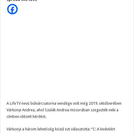
“Mit
teszel,
ha
nincs
kedved
az
intim
együttléthez?”
–
EZT
válaszolta:
A LifeTV nevű búlvárcsatorna vendége volt még 2019. októberében
Várkonyi Andrea, ahol Szulák Andrea műsorában szegezték neki a
címben idézett kérdést.
Várkonyi a három lehetőség közül ezt választotta: “C: A kedvéért