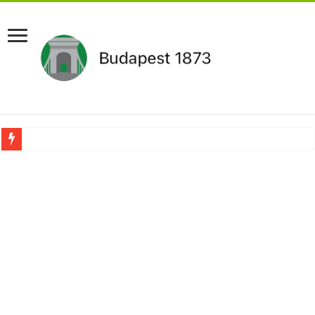
Újabb Fideszes képviselő mondott le a parlamentben!
Robbanhat az egészségügy egyik legsúlyosabb ügye: Hegedűs Zsolt feljelentése h
Döntött a kormány az egészségügyi várólistákról: Ezt mindenki megérzi majd!
Szívmelengető videó: a Magyar Közút dolgozója vizet adott egy szomjas gólyán
Rendkívüli intézkedések jöhetnek a boltoknál az energiaválság miatt: – MUTA
Jön a pénzeső a nyugdíjasoknak! Itt a pontos összeg és a kormány döntése!
ÉLŐ! RENDKÍVÜLI! Váratlan hír jött Paksról – Azonnal meg kellett tenni!