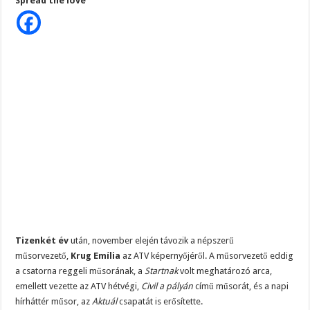
Spread the love
az
Hatalmas Botrány a Parlamentben: a Fidesz ismét kitett magáért!
ismert
műsorvezető:
Krug
Jön az AUGUSZTUSI pénzeső! Ez a 3 csillagjegy részesül belőle: A cikk a hozzá
Emília
távozik
Borbás Marcsi beperelte Kocsis Mátét!
az
ATV
képernyőjéről
Tizenkét év
után, november elején távozik a népszerű
műsorvezető,
Krug Emília
az ATV képernyőjéről. A műsorvezető eddig
a csatorna reggeli műsorának, a
Startnak
volt meghatározó arca,
emellett vezette az ATV hétvégi,
Civil a pályán
című műsorát, és a napi
hírháttér műsor, az
Aktuál
csapatát is erősítette.