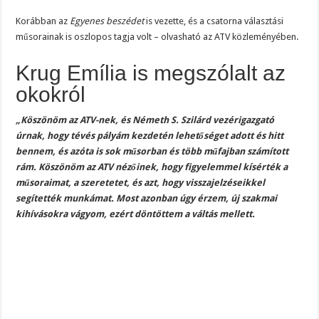
Korábban az
Egyenes beszédet
is vezette, és a csatorna választási
műsorainak is oszlopos tagja volt – olvasható az ATV közleményében.
Krug Emília is megszólalt az
okokról
„Köszönöm az ATV-nek, és Németh S. Szilárd vezérigazgató
úrnak, hogy tévés pályám kezdetén lehetőséget adott és hitt
bennem, és azóta is sok műsorban és több műfajban számított
rám. Köszönöm az ATV nézőinek, hogy figyelemmel kísérték a
műsoraimat, a szeretetet, és azt, hogy visszajelzéseikkel
segítették munkámat. Most azonban úgy érzem, új szakmai
kihívásokra vágyom, ezért döntöttem a váltás mellett.