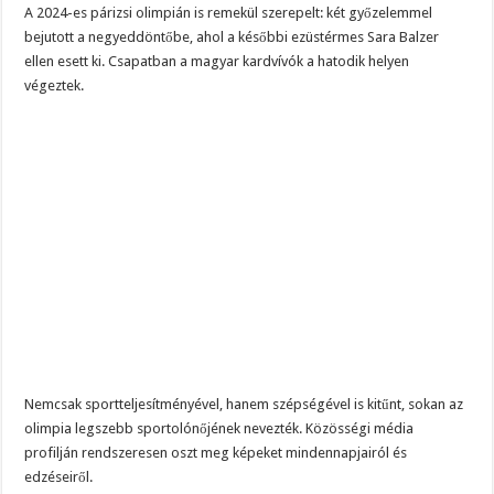
A 2024-es párizsi olimpián is remekül szerepelt: két győzelemmel
bejutott a negyeddöntőbe, ahol a későbbi ezüstérmes Sara Balzer
ellen esett ki. Csapatban a magyar kardvívók a hatodik helyen
végeztek.
Nemcsak sportteljesítményével, hanem szépségével is kitűnt, sokan az
olimpia legszebb sportolónőjének nevezték. Közösségi média
profilján rendszeresen oszt meg képeket mindennapjairól és
edzéseiről.