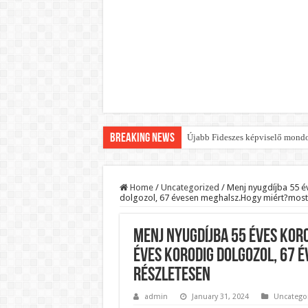
Breaking News
Újabb Fideszes képviselő mondot
Robbanhat az egészségügy egyik 
Döntött a kormány az egészségüg
Home
/
Uncategorized
/
Menj nyugdíjba 55 é
dolgozol, 67 évesen meghalsz.Hogy miért?most 
Szívmelengető videó: a Magyar 
Rendkívüli intézkedések jöhetn
Menj nyugdíjba 55 éves koro
Jön a pénzeső a nyugdíjasoknak!
éves korodig dolgozol, 67 
ÉLŐ! RENDKÍVÜLI! Váratlan hír j
részletesen
BREAKING! Kész, ennyi volt! Ös
admin
January 31, 2024
Uncatego