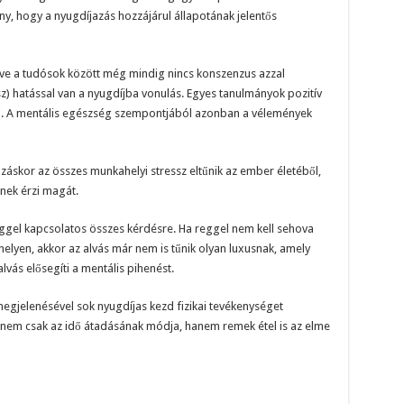
y, hogy a nyugdíjazás hozzájárul állapotának jelentős
élve a tudósok között még mindig nincs konszenzus azzal
z) hatással van a nyugdíjba vonulás. Egyes tanulmányok pozitív
ki. A mentális egészség szempontjából azonban a vélemények
áskor az összes munkahelyi stressz eltűnik az ember életéből,
nek érzi magát.
ggel kapcsolatos összes kérdésre. Ha reggel nem kell sehova
elyen, akkor az alvás már nem is tűnik olyan luxusnak, amely
lvás elősegíti a mentális pihenést.
gjelenésével sok nyugdíjas kezd fizikai tevékenységet
s ez nem csak az idő átadásának módja, hanem remek étel is az elme