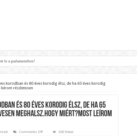
t le a parlamentben!
legsúlyosabb ügye: Hegedűs Zsolt feljelentése hatalmas lavinát indíthat el!
yi várólistákról: Ezt mindenki megérzi majd!
ves korodban és 80 éves korodig élsz, de ha 65 éves korodig
leírom részletesen
Közút dolgozója vizet adott egy szomjas gólyának!
ek a boltoknál az energiaválság miatt: – MUTATJUK:
dban és 80 éves korodig élsz, de ha 65
 Itt a pontos összeg és a kormány döntése!
évesen meghalsz.Hogy miért?most leírom
ött Paksról – Azonnal meg kellett tenni!
szeomlott a Fidesz – Durva, ami most történik! – MUTATJUK:
on
rized
Comments Off
260 Views
Menj