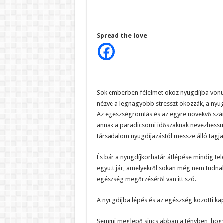
Spread the love
Sok emberben félelmet okoz nyugdíjba vonulá
nézve a legnagyobb stresszt okozzák, a nyugdí
Az egészségromlás és az egyre növekvő szá
annak a paradicsomi időszaknak nevezhessük,
társadalom nyugdíjazástól messze álló tagjai
És bár a nyugdíjkorhatár átlépése mindig tel
együtt jár, amelyekről sokan még nem tudna
egészség megőrzéséről van itt szó.
A nyugdíjba lépés és az egészség közötti ka
Semmi meglepő sincs abban a tényben, hog