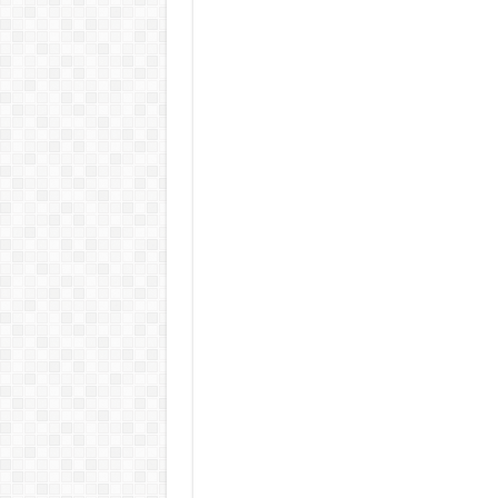
Rendkívüli folyamatok zajlanak a
Életveszélyes fenyegetést kapot