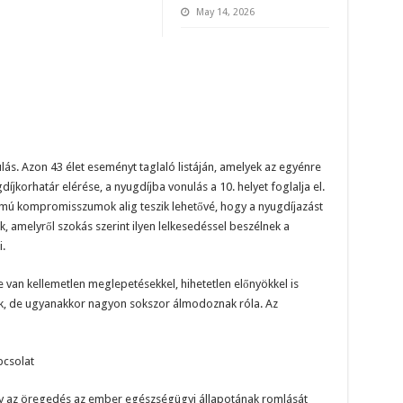
May 14, 2026
s. Azon 43 élet eseményt taglaló listáján, amelyek az egyénre
jkorhatár elérése, a nyugdíjba vonulás a 10. helyet foglalja el.
mú kompromisszumok alig teszik lehetővé, hogy a nyugdíjazást
 amelyről szokás szerint ilyen lelkesedéssel beszélnek a
.
e van kellemetlen meglepetésekkel, hihetetlen előnyökkel is
k, de ugyanakkor nagyon sokszor álmodoznak róla. Az
pcsolat
y az öregedés az ember egészségügyi állapotának romlását