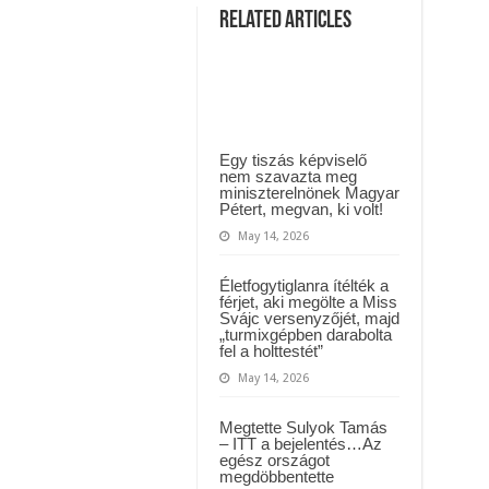
 háttérben. Pár napon belül újra Orbán Viktor lehet a miniszterelnök? – EZ történt
nyugdíjba
Related Articles
55
éves
t Majka: azonnal lemondta sepsiszentgyörgyi koncertjét
korodban
és
80
éves
korodig
élsz,
de
ha
Egy tiszás képviselő
65
nem szavazta meg
éves
miniszterelnönek Magyar
korodig
Pétert, megvan, ki volt!
dolgozol,
67
May 14, 2026
évesen
meghalsz.Hogy
miért?
most
Életfogytiglanra ítélték a
leírom
férjet, aki megölte a Miss
részletesen
Svájc versenyzőjét, majd
„turmixgépben darabolta
fel a holttestét”
May 14, 2026
Megtette Sulyok Tamás
– ITT a bejelentés…Az
egész országot
megdöbbentette