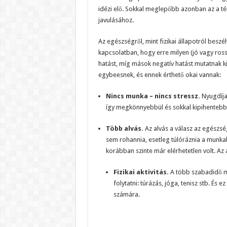
idézi elő. Sokkal meglepőbb azonban az a tén
javulásához.
Az egészségről, mint fizikai állapotról besz
kapcsolatban, hogy erre milyen (jó vagy ross
hatást, míg mások negatív hatást mutatnak 
egybeesnek, és ennek érthető okai vannak:
Nincs munka – nincs stressz.
Nyugdíjaz
így megkönnyebbül és sokkal kipihentebb
Több alvás.
Az alvás a válasz az egészsé
sem rohannia, esetleg túlóráznia a munkah
korábban szinte már elérhetetlen volt. Az a
Fizikai aktivitás.
A több szabadidő me
folytatni: túrázás, jóga, tenisz stb. É
számára.