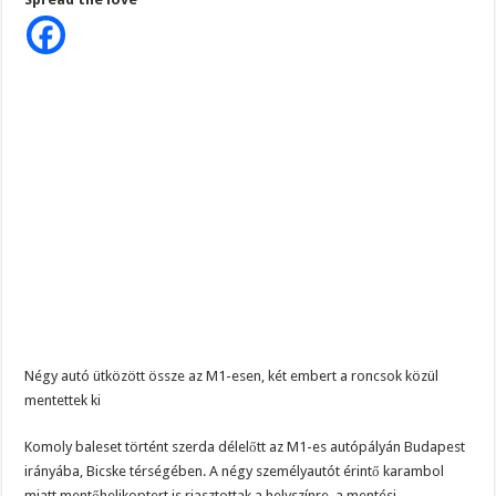
az
„ELUTASÍTVA!” – Pokol Béla kijelentése után újabb politikai földrengés rázza 
M1-
esen
egy
Szomorú hír érkezett Rubint Rékáról. Tüdő, és májáttét is keletkezett a daganatá
súlyos
baleset
Hatalmas Botrány a Parlamentben: a Fidesz ismét kitett magáért!
után,
teljes
útzárat
rendeltek
el
Négy autó ütközött össze az M1-esen, két embert a roncsok közül
mentettek ki
Komoly baleset történt szerda délelőtt az M1-es autópályán Budapest
irányába, Bicske térségében. A négy személyautót érintő karambol
miatt mentőhelikoptert is riasztottak a helyszínre, a mentési