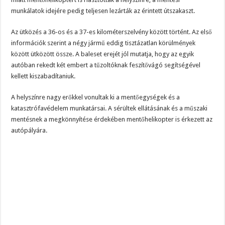
munkálatok idejére pedig teljesen lezárták az érintett útszakaszt.
Az ütközés a 36-os és a 37-es kilométerszelvény között történt. Az első
információk szerint a négy jármű eddig tisztázatlan körülmények
között ütközött össze. A baleset erejét jól mutatja, hogy az egyik
autóban rekedt két embert a tűzoltóknak feszítővágó segítségével
kellett kiszabadítaniuk.
A helyszínre nagy erőkkel vonultak ki a mentőegységek és a
katasztrófavédelem munkatársai. A sérültek ellátásának és a műszaki
mentésnek a megkönnyítése érdekében mentőhelikopter is érkezett az
autópályára.