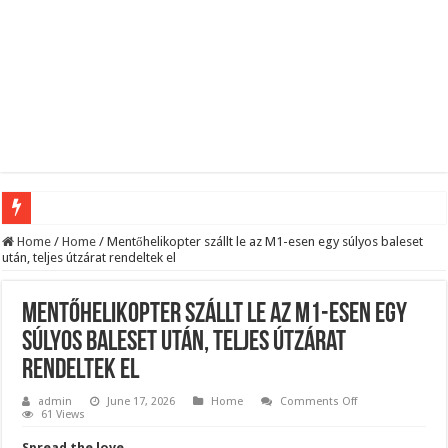
Hatalmas Botrány a Parlamentben: a Fidesz ismét kitett magáért!
Home
/
Home
/
Mentőhelikopter szállt le az M1-esen egy súlyos baleset
után, teljes útzárat rendeltek el
Jön az AUGUSZTUSI pénzeső! Ez a 3 csillagjegy részesül belőle: A cikk a hozzá
Borbás Marcsi beperelte Kocsis Mátét!
Mentőhelikopter szállt le az M1-esen egy
Magyar Péter ezt üzente Orbánnak……, ez az eddigi legkeményebb üzenet !
súlyos baleset után, teljes útzárat
rendeltek el
Tragédia az erőműben! – Kiadták a megrendítő közleményt:
„EZÉRT BESZÉLNEK RÓLA ENNYIEN!” – Magyar Péter kíméletlen válasza Szentki
on
admin
June 17, 2026
Home
Comments Off
Mentőhelikopter
61 Views
szállt
BOTRÁNY ROBBANT: Felfüggesztették Magyar Pétert – Sulyok Tamás neve is felb
le
Spread the love