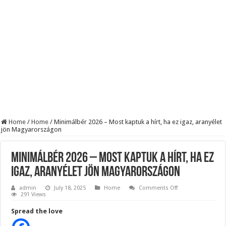
BREAKING! Kész, ennyi volt! Összeomlott a Fidesz – Durva, ami most történi
Rendkívüli folyamatok zajlanak a háttérben. Pár napon belül újra Orbán Viktor le
Életveszélyes fenyegetést kapott Majka: azonnal lemondta sepsiszentgyörgyi ko
Home
/
Home
/
Minimálbér 2026 – Most kaptuk a hírt, ha ez igaz, aranyélet
jön Magyarországon
Minimálbér 2026 – Most kaptuk a hírt, ha ez
igaz, aranyélet jön Magyarországon
on
admin
July 18, 2025
Home
Comments Off
Minimálbér
291 Views
2026
–
Spread the love
Most
kaptuk