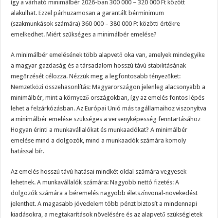
így a várható minimálbér 2026-ban 300 000 – 320 000 Ft között
alakulhat. Ezzel párhuzamosan a garantált bérminimum
(szakmunkások számára) 360 000 – 380 000 Ft közötti értékre
emelkedhet. Miért szükséges a minimálbér emelése?
A minimálbér emelésének több alapvető oka van, amelyek mindegyike
a magyar gazdaság és a társadalom hosszú távú stabilitásának
megőrzését célozza. Nézzük meg a legfontosabb tényezőket:
Nemzetközi összehasonlítás: Magyarországon jelenleg alacsonyabb a
minimálbér, mint a környező országokban, így az emelés fontos lépés
lehet a felzárkózásban. Az Európai Unió más tagállamaihoz viszonyítva
a minimálbér emelése szükséges a versenyképesség fenntartásához
Hogyan érinti a munkavállalókat és munkaadókat? A minimálbér
emelése mind a dolgozók, mind a munkaadók számára komoly
hatással bír.
Az emelés hosszú távú hatásai mindkét oldal számára vegyesek
lehetnek. A munkavállalók számára: Nagyobb nettó fizetés: A
dolgozók számára a béremelés nagyobb életszínvonal-növekedést
jelenthet. A magasabb jövedelem több pénzt biztosít a mindennapi
kiadásokra, a megtakarítások növelésére és az alapvető szükségletek