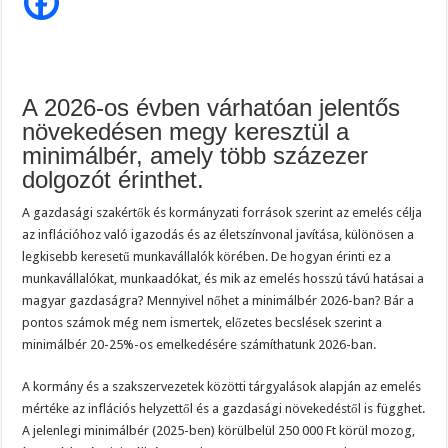
a
hírt,
ha
ez
igaz,
aranyélet
jön
Magyarországon
A 2026-os évben várhatóan jelentős
növekedésen megy keresztül a
minimálbér, amely több százezer
dolgozót érinthet.
A gazdasági szakértők és kormányzati források szerint az emelés célja
az inflációhoz való igazodás és az életszínvonal javítása, különösen a
legkisebb keresetű munkavállalók körében. De hogyan érinti ez a
munkavállalókat, munkaadókat, és mik az emelés hosszú távú hatásai a
magyar gazdaságra? Mennyivel nőhet a minimálbér 2026-ban? Bár a
pontos számok még nem ismertek, előzetes becslések szerint a
minimálbér 20-25%-os emelkedésére számíthatunk 2026-ban.
A kormány és a szakszervezetek közötti tárgyalások alapján az emelés
mértéke az inflációs helyzettől és a gazdasági növekedéstől is függhet.
A jelenlegi minimálbér (2025-ben) körülbelül 250 000 Ft körül mozog,