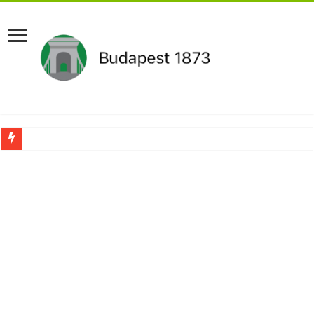
Újabb Fideszes képviselő mondott le a parlamentben!
Robbanhat az egészségügy egyik legsúlyosabb ügye: Hegedűs Zsolt feljelentése h
Döntött a kormány az egészségügyi várólistákról: Ezt mindenki megérzi majd!
Szívmelengető videó: a Magyar Közút dolgozója vizet adott egy szomjas gólyán
Rendkívüli intézkedések jöhetnek a boltoknál az energiaválság miatt: – MUTA
Jön a pénzeső a nyugdíjasoknak! Itt a pontos összeg és a kormány döntése!
ÉLŐ! RENDKÍVÜLI! Váratlan hír jött Paksról – Azonnal meg kellett tenni!