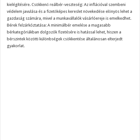
kielégítésére. Csökkenő reálbér-veszteség: Az inflációval szembeni
védelem javulása és a fizetőképes kereslet növekedése előnyös lehet a
gazdaság számára, mivel a munkavállalók vásárlóereje is emelkedhet.
Bérek felzárkóztatása: A minimálbér emelése a magasabb
bérkategóriákban dolgozók fizetésére is hatással lehet, hiszen a
bérszintek közötti különbségek csökkentése általánosan elterjedt
gyakorlat.