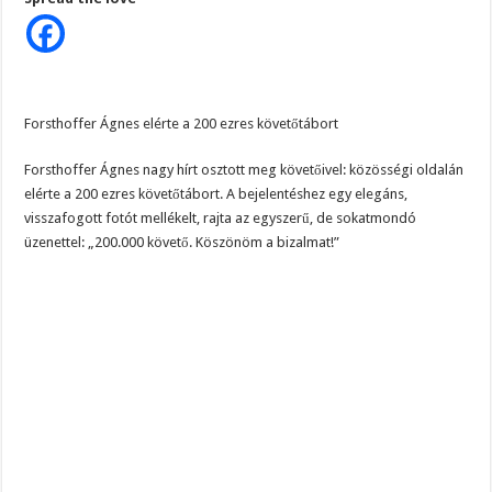
örömhír:
Forsthoffer
Ágnes
bejelentése
után
özönlenek
a
gratulációk
Forsthoffer Ágnes elérte a 200 ezres követőtábort
Forsthoffer Ágnes nagy hírt osztott meg követőivel: közösségi oldalán
elérte a 200 ezres követőtábort. A bejelentéshez egy elegáns,
visszafogott fotót mellékelt, rajta az egyszerű, de sokatmondó
üzenettel: „200.000 követő. Köszönöm a bizalmat!”