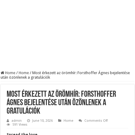
BREAKING! Kész, ennyi volt! Összeomlott a Fidesz – Durva, ami most történi
Rendkívüli folyamatok zajlanak a háttérben. Pár napon belül újra Orbán Viktor le
Életveszélyes fenyegetést kapott Majka: azonnal lemondta sepsiszentgyörgyi ko
Home
/
Home
/
Most érkezett az örömhír: Forsthoffer Ágnes bejelentése
után özönlenek a gratulációk
Most érkezett az örömhír: Forsthoffer
Ágnes bejelentése után özönlenek a
gratulációk
on
admin
June 10, 2026
Home
Comments Off
Most
591 Views
érkezett
az
Spread the love