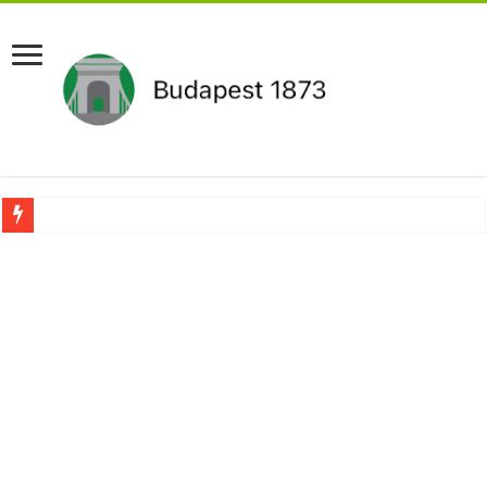
Újabb Fideszes képviselő mondott le a parlamentben!
Robbanhat az egészségügy egyik legsúlyosabb ügye: Hegedűs Zsolt feljelentése h
Döntött a kormány az egészségügyi várólistákról: Ezt mindenki megérzi majd!
Szívmelengető videó: a Magyar Közút dolgozója vizet adott egy szomjas gólyán
Rendkívüli intézkedések jöhetnek a boltoknál az energiaválság miatt: – MUTA
Jön a pénzeső a nyugdíjasoknak! Itt a pontos összeg és a kormány döntése!
ÉLŐ! RENDKÍVÜLI! Váratlan hír jött Paksról – Azonnal meg kellett tenni!