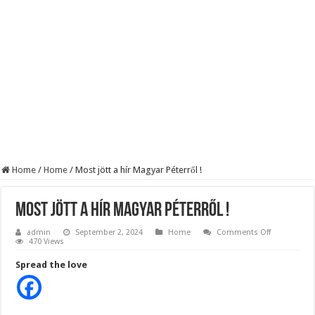
Szijjártó élő adásban semmisítette meg Magyar Pétert – egyetlen mondat elég vol
Teljes a döbbenet! Sajnos ma végül kiderült, hogy igazából miért állt le Paks:
ÉLŐ! RENDKÍVÜLI! Letaglózó hírt kapott az ország! Visszatérhet Sulyok Tamás!
Home
/
Home
/
Most jött a hír Magyar Péterről !
Most jött a hír Magyar Péterről !
on
admin
September 2, 2024
Home
Comments Off
Most
470 Views
jött
a
Spread the love
hír
Magyar
Péterről
!