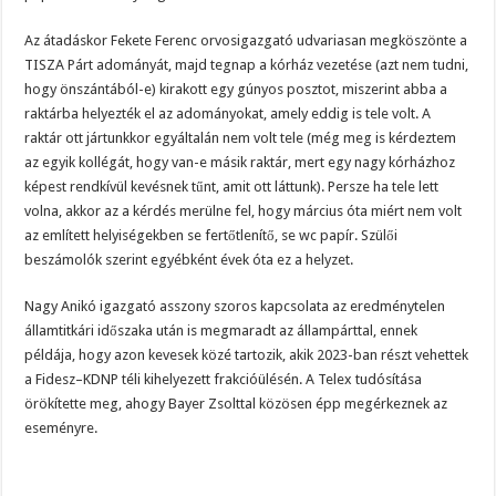
Az átadáskor Fekete Ferenc orvosigazgató udvariasan megköszönte a
TISZA Párt adományát, majd tegnap a kórház vezetése (azt nem tudni,
hogy önszántából-e) kirakott egy gúnyos posztot, miszerint abba a
raktárba helyezték el az adományokat, amely eddig is tele volt. A
raktár ott jártunkkor egyáltalán nem volt tele (még meg is kérdeztem
az egyik kollégát, hogy van-e másik raktár, mert egy nagy kórházhoz
képest rendkívül kevésnek tűnt, amit ott láttunk). Persze ha tele lett
volna, akkor az a kérdés merülne fel, hogy március óta miért nem volt
az említett helyiségekben se fertőtlenítő, se wc papír. Szülői
beszámolók szerint egyébként évek óta ez a helyzet.
Nagy Anikó igazgató asszony szoros kapcsolata az eredménytelen
államtitkári időszaka után is megmaradt az állampárttal, ennek
példája, hogy azon kevesek közé tartozik, akik 2023-ban részt vehettek
a Fidesz–KDNP téli kihelyezett frakcióülésén. A Telex tudósítása
örökítette meg, ahogy Bayer Zsolttal közösen épp megérkeznek az
eseményre.