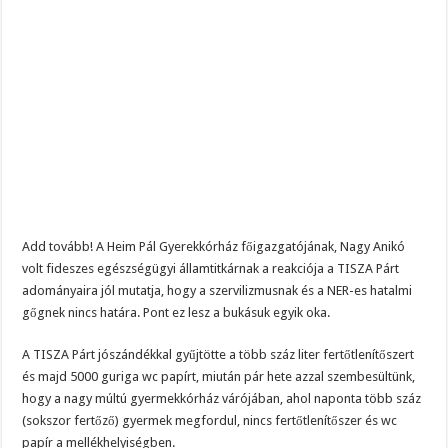
Add tovább! A Heim Pál Gyerekkórház főigazgatójának, Nagy Anikó
volt fideszes egészségügyi államtitkárnak a reakciója a TISZA Párt
adományaira jól mutatja, hogy a szervilizmusnak és a NER-es hatalmi
gőgnek nincs határa. Pont ez lesz a bukásuk egyik oka.
A TISZA Párt jószándékkal gyűjtötte a több száz liter fertőtlenítőszert
és majd 5000 guriga wc papírt, miután pár hete azzal szembesültünk,
hogy a nagy múltú gyermekkórház várójában, ahol naponta több száz
(sokszor fertőző) gyermek megfordul, nincs fertőtlenítőszer és wc
papír a mellékhelyiségben.