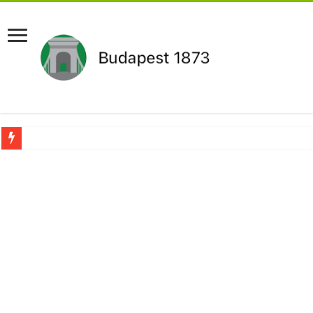
Aláírásgyűjtést indított a DK : dunai duzzasztómű megépítését sürgetik Magyar
Orbán Viktort óriási meglepetés érte amikor megtudta Magyar Péterről az igazság
Nem finomkodott: Megfegyelmezte Dúró Dórát a magyar milliárdos, Felföldi Józ
DRÁMA! Végezni akartak Orbán Viktorral. Vörös parókában és taxisnak öltözve…
Visszatérhet Sulyok Tamás?Mutatjuk:
MOST TÖRTÉNT! Péter Magyar ROBBANÁSSZERŰEN DÜHÖS lett Varga Judit sok
PUTYIN MEGSEMMISÍTŐ ÜZENETET KÜLDÖTT: Macron és von der Leyen pánikba e