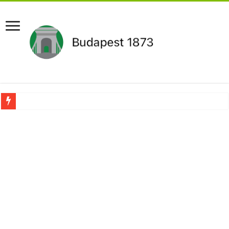
Drámai hír érkezett Szijjártó Péterről !Velkey György László jelentette be ! – erre
FORDULAT: Magyar Péter hirtelen jó hírt jelentett be!
Döntés született:Hozzányúl a kormány a nyugdíjhoz: a legkevesebből élők örül
RENDKÍVÜLI! Kivonul a Tesco, ez jön helyette – Hatalmas a felháborodás az or
Orbán schließt geheimen MEGA-Deal mit Putin ab – Ursula von der Leyen explod
Kezdeményezték Pócs János mentelmi jogának felfüggesztését,botrányos dolog d
Újabb Fideszes képviselő mondott le a parlamentben!