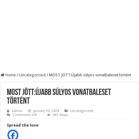
Robbanhat az egészségügy egyik legsúlyosabb ügye: Hegedűs Zsolt feljelentése h
Döntött a kormány az egészségügyi várólistákról: Ezt mindenki megérzi majd!
Szívmelengető videó: a Magyar Közút dolgozója vizet adott egy szomjas gólyán
Home
/
Uncategorized
/
MOST JÖTT:Újabb súlyos vonatbaleset történt
MOST JÖTT:Újabb súlyos vonatbaleset
történt
admin
January 30, 2024
Uncategorized
on
Comments Off
461 Views
MOST
JÖTT:Újabb
Spread the love
súlyos
vonatbaleset
történt