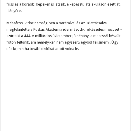
friss és a korábbi képeken is látszik, elképesztő átalakuláson esett át,
előnyére.
Mészáros Lőrinc nemrégiben a barátaival és az üzlettársaival
megtekintette a Puskás Akadémia idei második felkészülési meccsét –
szúrta ki a 444. A milliárdos üzletember jó néhány, a meccsről készült
fotón feltűnik, ám némelyiken nem egyszerű egyből felismerni. Úgy
néz ki, mintha további kilókat adott volna le.