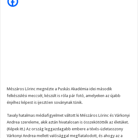
fotóján
Magyar Péter ezt üzente Orbánnak……, ez az eddigi legkeményebb üzenet !
már
csont
és
Tragédia az erőműben! – Kiadták a megrendítő közleményt:
bőr
Mészáros
„EZÉRT BESZÉLNEK RÓLA ENNYIEN!” – Magyar Péter kíméletlen válasza Szentki
Lőrinc
Mészáros Lőrinc megnézte a Puskás Akadémia idei második
felkészülési meccsét, készült is róla pár fotó, amelyeken az újabb
énjéhez képest is ijesztően soványnak tűnik.
Tavaly hatalmas médiafigyelmet váltott ki Mészáros Lőrinc és Várkonyi
Andrea szereleme, akik aztán hivatalosan is összekötötték az életüket.
(Képek itt.) Az ország leggazdagabb embere a tévés-üzletasszony
Várkonyi Andrea mellett valósággal megfiatalodott, és ahogy az a