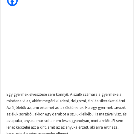
ölelve
égtek
halálra
a
testvérek
Egy gyermek elvesztése sem könnyű. A szülő számára a gyermeke a
mindene: ő az, akiért megéri küzdeni, dolgozni, élni és sikereket elérni.
Az ő jólétük az, ami értelmet ad az életünknek. Ha egy gyermek távozik
az élők sorából, akkor egy darabot a szülők lelkéből is magával visz, és
az apuka, anyuka már soha nem lesz ugyanolyan, mint azelőtt. El sem
lehet képzelni azt a kínt, amit az az anyuka érzett, aki arra ért haza,
hogy mind a négy gyermeke elhunyt.