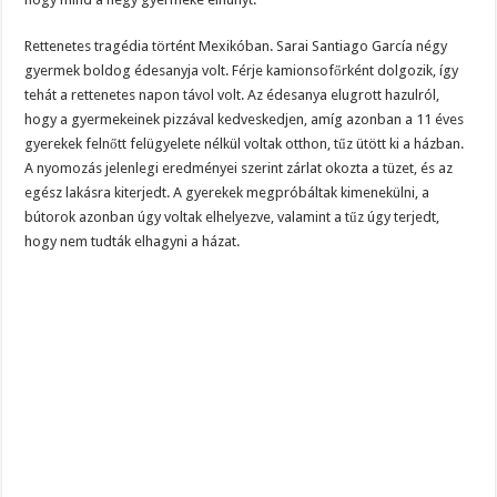
Rettenetes tragédia történt Mexikóban. Sarai Santiago García négy
gyermek boldog édesanyja volt. Férje kamionsofőrként dolgozik, így
tehát a rettenetes napon távol volt. Az édesanya elugrott hazulról,
hogy a gyermekeinek pizzával kedveskedjen, amíg azonban a 11 éves
gyerekek felnőtt felügyelete nélkül voltak otthon, tűz ütött ki a házban.
A nyomozás jelenlegi eredményei szerint zárlat okozta a tüzet, és az
egész lakásra kiterjedt. A gyerekek megpróbáltak kimenekülni, a
bútorok azonban úgy voltak elhelyezve, valamint a tűz úgy terjedt,
hogy nem tudták elhagyni a házat.