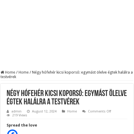
KAPITÁNY ISTVÁN GAZDASÁGI MINISZTER DRÁMAI ÜZENETET KÜLDÖTT
Drámai hír érkezett Szijjártó Péterről !Velkey György László jelentette be ! – erre
FORDULAT: Magyar Péter hirtelen jó hírt jelentett be!
Home
/
Home
/
Négy hófehér kicsi koporsó: egymást ölelve égtek halálra a
testvérek
Négy hófehér kicsi koporsó: egymást ölelve
égtek halálra a testvérek
on
admin
August 12, 2024
Home
Comments Off
Négy
219 Views
hófehér
kicsi
Spread the love
koporsó:
egymást