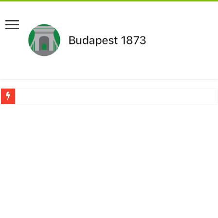
Pár napon belül újra Orbán Viktor lehet a miniszterelnök?Rendkívüli folyamatok 
Botrányos amit találtak! Ruszin-Szendi Romulusz bejelentette,hogy ennek súly
Politikai mélyrepülés: minimálbérre csökkentették Lázár János fizetését!Mutatju
Ítéletet hozott uniós bíróság: 289 milliárd forintot kell visszafizetni az adó fizet
Óriási a baj ! Dobrev Klára félelmetes dolgot leplezett le a Fidesz működéséről!
Magyar Péter azonnal eltávolította Nagy Mártont!
Paks hűtővízgondját napok alatt megoldaná egy magyar professzor.