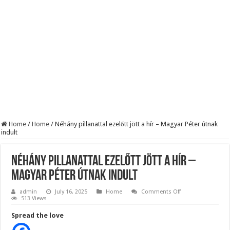
BREAKING! Kész, ennyi volt! Összeomlott a Fidesz – Durva, ami most történi
Rendkívüli folyamatok zajlanak a háttérben. Pár napon belül újra Orbán Viktor le
Életveszélyes fenyegetést kapott Majka: azonnal lemondta sepsiszentgyörgyi ko
Home
/
Home
/
Néhány pillanattal ezelőtt jött a hír – Magyar Péter útnak
indult
Néhány pillanattal ezelőtt jött a hír –
Magyar Péter útnak indult
on
admin
July 16, 2025
Home
Comments Off
Néhány
513 Views
pillanattal
ezelőtt
Spread the love
jött
a