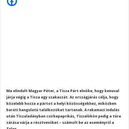
hír
–
Magyar
Péter
útnak
indult
Ma elindult Magyar Péter, a Tisza Párt elnöke, hogy kenuval
járja végig a Tisza egy szakaszát. Az országjárás célja, hogy
közelebb hozza a pártot a helyi közösségekhez, miközben
baráti hangulatú találkozókat tartanak. A rakamazi indulás
után Tiszaladányban csirkepaprikás, Tiszalökön pedig a túra
zárása várja a résztvevőket – számolt be az eseményről a
Telex.