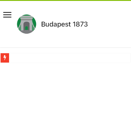
Újabb Fideszes képviselő mondott le a parlamentben!
Robbanhat az egészségügy egyik legsúlyosabb ügye: Hegedűs Zsolt feljelentése h
Döntött a kormány az egészségügyi várólistákról: Ezt mindenki megérzi majd!
Szívmelengető videó: a Magyar Közút dolgozója vizet adott egy szomjas gólyán
Rendkívüli intézkedések jöhetnek a boltoknál az energiaválság miatt: – MUTA
Jön a pénzeső a nyugdíjasoknak! Itt a pontos összeg és a kormány döntése!
ÉLŐ! RENDKÍVÜLI! Váratlan hír jött Paksról – Azonnal meg kellett tenni!