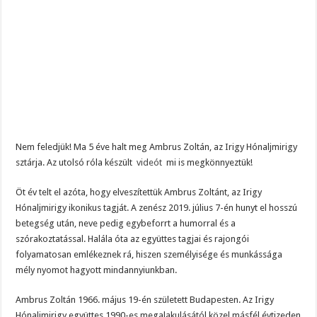
Nem feledjük! Ma 5 éve halt meg Ambrus Zoltán, az Irigy Hónaljmirigy
sztárja. Az utolsó róla készült
videót
mi is megkönnyeztük!
Öt év telt el azóta, hogy elveszítettük Ambrus Zoltánt, az Irigy
Hónaljmirigy ikonikus tagját. A zenész 2019. július 7-én hunyt el hosszú
betegség után, neve pedig egybeforrt a humorral és a
szórakoztatással. Halála óta az együttes tagjai és rajongói
folyamatosan emlékeznek rá, hiszen személyisége és munkássága
mély nyomot hagyott mindannyiunkban.
Ambrus Zoltán 1966. május 19-én született Budapesten. Az Irigy
Hónaljmirigy együttes 1990-es megalakulásától közel másfél évtizeden