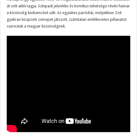
át volt aktív tagja. Színpadi jelenléte és komikus tehetsége révén hamar
a közönség kedvencévé vált. Az együttes paródiái, melyekben Zoli
gyakran központi szerepet játszott, számtalan emlékezetes pillanatot
szereztek a magyar közönségnek.