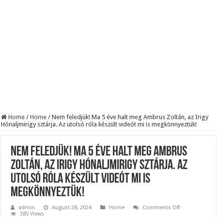
Szijjártó élő adásban semmisítette meg Magyar Pétert – egyetlen mondat elég vol
Teljes a döbbenet! Sajnos ma végül kiderült, hogy igazából miért állt le Paks:
ÉLŐ! RENDKÍVÜLI! Letaglózó hírt kapott az ország! Visszatérhet Sulyok Tamás!
Home
/
Home
/
Nem feledjük! Ma 5 éve halt meg Ambrus Zoltán, az Irigy
Hónaljmirigy sztárja. Az utolsó róla készült videót mi is megkönnyeztük!
Nem feledjük! Ma 5 éve halt meg Ambrus
Zoltán, az Irigy Hónaljmirigy sztárja. Az
utolsó róla készült videót mi is
megkönnyeztük!
on
admin
August 28, 2024
Home
Comments Off
Nem
385 Views