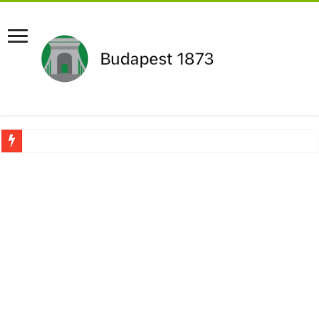
Aláírásgyűjtést indított a DK : dunai duzzasztómű megépítését sürgetik Magyar
Orbán Viktort óriási meglepetés érte amikor megtudta Magyar Péterről az igazság
Nem finomkodott: Megfegyelmezte Dúró Dórát a magyar milliárdos, Felföldi Józ
DRÁMA! Végezni akartak Orbán Viktorral. Vörös parókában és taxisnak öltözve…
Visszatérhet Sulyok Tamás?Mutatjuk:
MOST TÖRTÉNT! Péter Magyar ROBBANÁSSZERŰEN DÜHÖS lett Varga Judit sok
PUTYIN MEGSEMMISÍTŐ ÜZENETET KÜLDÖTT: Macron és von der Leyen pánikba e