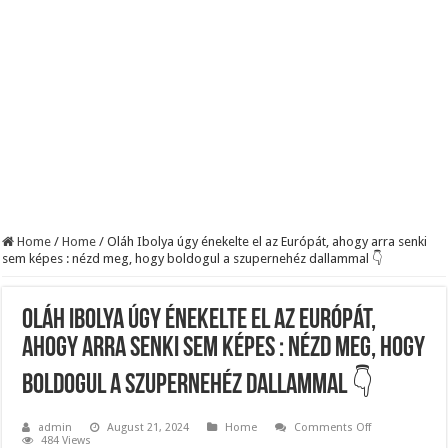
Szijjártó élő adásban semmisítette meg Magyar Pétert – egyetlen mondat elég vol
Teljes a döbbenet! Sajnos ma végül kiderült, hogy igazából miért állt le Paks:
ÉLŐ! RENDKÍVÜLI! Letaglózó hírt kapott az ország! Visszatérhet Sulyok Tamás!
Home
/
Home
/
Oláh Ibolya úgy énekelte el az Európát, ahogy arra senki
sem képes : nézd meg, hogy boldogul a szupernehéz dallammal 👇
Oláh Ibolya úgy énekelte el az Európát,
ahogy arra senki sem képes : nézd meg, hogy
boldogul a szupernehéz dallammal 👇
on
admin
August 21, 2024
Home
Comments Off
Oláh
484 Views