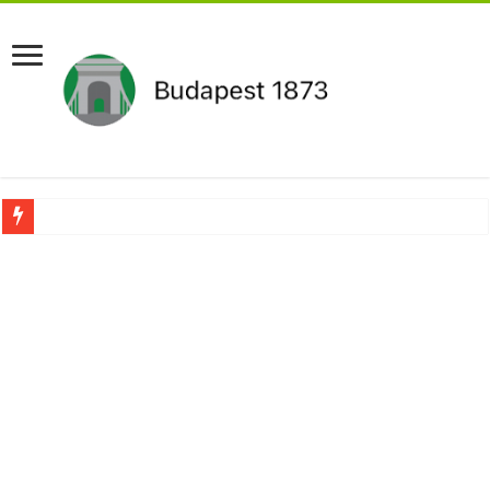
Aláírásgyűjtést indított a DK : dunai duzzasztómű megépítését sürgetik Magyar
Orbán Viktort óriási meglepetés érte amikor megtudta Magyar Péterről az igazság
Nem finomkodott: Megfegyelmezte Dúró Dórát a magyar milliárdos, Felföldi Józ
DRÁMA! Végezni akartak Orbán Viktorral. Vörös parókában és taxisnak öltözve…
Visszatérhet Sulyok Tamás?Mutatjuk:
MOST TÖRTÉNT! Péter Magyar ROBBANÁSSZERŰEN DÜHÖS lett Varga Judit sok
PUTYIN MEGSEMMISÍTŐ ÜZENETET KÜLDÖTT: Macron és von der Leyen pánikba e