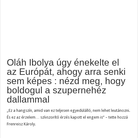
Oláh Ibolya úgy énekelte el
az Európát, ahogy arra senki
sem képes : nézd meg, hogy
boldogul a szupernehéz
dallammal
„Ez a hangszín, amid van ez teljesen egyedülálló, nem lehet leutánozni.
És ez az érzelem… szívszorító érzés kapott el engem is” – tette hozzá
Frenreisz Károly.