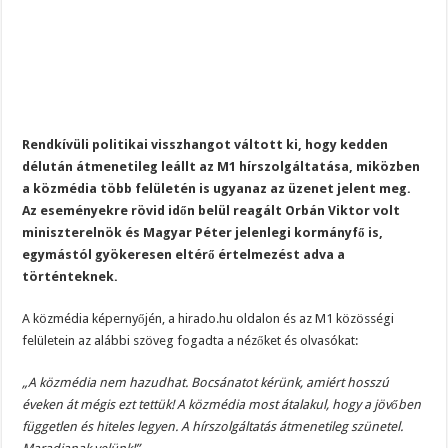
Rendkívüli politikai visszhangot váltott ki, hogy kedden
délután átmenetileg leállt az M1 hírszolgáltatása, miközben
a közmédia több felületén is ugyanaz az üzenet jelent meg.
Az eseményekre rövid időn belül reagált Orbán Viktor volt
miniszterelnök és Magyar Péter jelenlegi kormányfő is,
egymástól gyökeresen eltérő értelmezést adva a
történteknek.
A közmédia képernyőjén, a hirado.hu oldalon és az M1 közösségi
felületein az alábbi szöveg fogadta a nézőket és olvasókat:
„A közmédia nem hazudhat. Bocsánatot kérünk, amiért hosszú
éveken át mégis ezt tettük! A közmédia most átalakul, hogy a jövőben
független és hiteles legyen. A hírszolgáltatás átmenetileg szünetel.