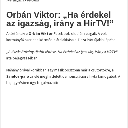
Maradjanak velünk!”
Orbán Viktor: „Ha érdekel
az igazság, irány a HírTV!”
A történtekre
Orbán Viktor
Facebook-oldalán reagált. A volt
kormányfő szerint a közmédia átalakítása a Tisza Párt újabb lépése.
„A tiszás önkény újabb lépése. Ha érdekel az igazság, irány a HírTV!”
–
írta bejegyzésében.
Néhány órával korábban egy másik posztban már a csütörtökre, a
Sándor-palota
elé meghirdetett demonstrációra hívta támogatóit. A
bejegyzésben úgy fogalmazott: