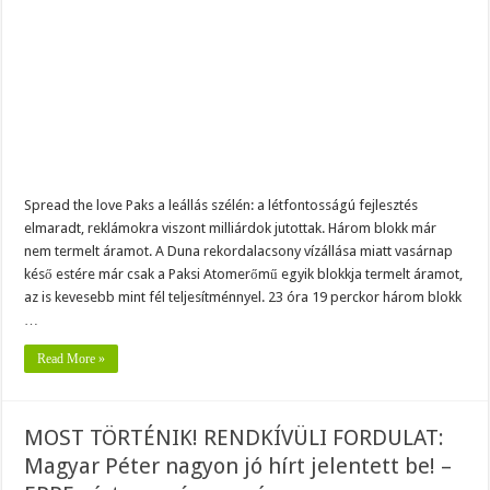
kapott
az
ország!
Most
jött
a
bejelentés
a
paksi
atomerőműről!
–
ERRE
sajnos
senki
nem
Spread the love Paks a leállás szélén: a létfontosságú fejlesztés
volt
elmaradt, reklámokra viszont milliárdok jutottak. Három blokk már
felkészülve:
nem termelt áramot. A Duna rekordalacsony vízállása miatt vasárnap
késő estére már csak a Paksi Atomerőmű egyik blokkja termelt áramot,
az is kevesebb mint fél teljesítménnyel. 23 óra 19 perckor három blokk
…
Read More »
MOST TÖRTÉNIK! RENDKÍVÜLI FORDULAT:
Magyar Péter nagyon jó hírt jelentett be! –