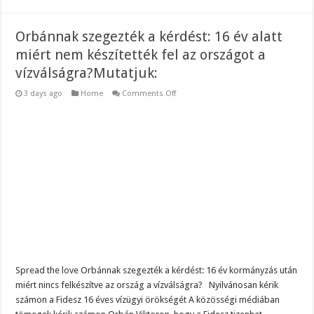
Orbánnak szegezték a kérdést: 16 év alatt
miért nem készítették fel az országot a
vízválságra?Mutatjuk:
on
3 days ago
Home
Comments Off
Orbánnak
szegezték
a
kérdést:
16
év
alatt
miért
nem
készítették
fel
az
országot
a
vízválságra?
Mutatjuk:
Spread the love Orbánnak szegezték a kérdést: 16 év kormányzás után
miért nincs felkészítve az ország a vízválságra? Nyilvánosan kérik
számon a Fidesz 16 éves vízügyi örökségét A közösségi médiában