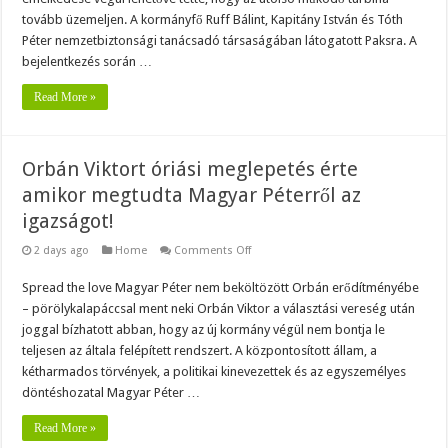
tovább üzemeljen. A kormányfő Ruff Bálint, Kapitány István és Tóth
Péter nemzetbiztonsági tanácsadó társaságában látogatott Paksra. A
bejelentkezés során …
Read More »
Orbán Viktort óriási meglepetés érte
amikor megtudta Magyar Péterről az
igazságot!
on
2 days ago
Home
Comments Off
Orbán
Viktort
Spread the love Magyar Péter nem beköltözött Orbán erődítményébe
óriási
meglepetés
– pörölykalapáccsal ment neki Orbán Viktor a választási vereség után
érte
amikor
joggal bízhatott abban, hogy az új kormány végül nem bontja le
megtudta
teljesen az általa felépített rendszert. A központosított állam, a
Magyar
Péterről
kétharmados törvények, a politikai kinevezettek és az egyszemélyes
az
döntéshozatal Magyar Péter …
igazságot!
Read More »