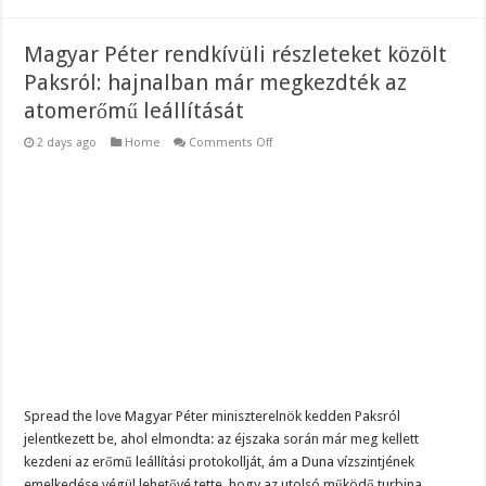
Magyar Péter rendkívüli részleteket közölt
Paksról: hajnalban már megkezdték az
atomerőmű leállítását
on
2 days ago
Home
Comments Off
Magyar
Péter
rendkívüli
részleteket
közölt
Paksról:
hajnalban
már
megkezdték
az
atomerőmű
leállítását
Spread the love Magyar Péter miniszterelnök kedden Paksról
jelentkezett be, ahol elmondta: az éjszaka során már meg kellett
kezdeni az erőmű leállítási protokollját, ám a Duna vízszintjének
emelkedése végül lehetővé tette, hogy az utolsó működő turbina