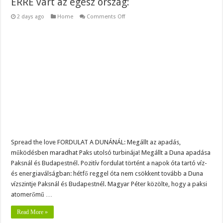
ERRE várt az egész ország:
on
2 days ago
Home
Comments Off
MOST
TÖRTÉNIK!
RENDKÍVÜLI
FORDULAT:
Magyar
Péter
nagyon
jó
hírt
jelentett
be!
–
ERRE
várt
az
egész
ország:
Spread the love FORDULAT A DUNÁNÁL: Megállt az apadás,
működésben maradhat Paks utolsó turbinája! Megállt a Duna apadása
Paksnál és Budapestnél. Pozitív fordulat történt a napok óta tartó víz-
és energiaválságban: hétfő reggel óta nem csökkent tovább a Duna
vízszintje Paksnál és Budapestnél. Magyar Péter közölte, hogy a paksi
atomerőmű …
Read More »