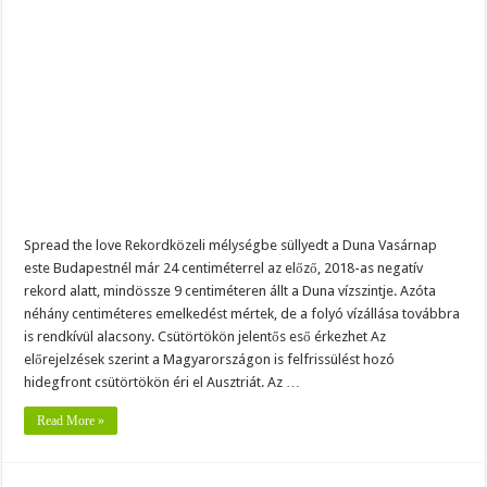
a
Duna
vízszintje
–
több
tíz
centiméteres
változás
jöhet
hétvégére
–
mutatjuk
Spread the love Rekordközeli mélységbe süllyedt a Duna Vasárnap
este Budapestnél már 24 centiméterrel az előző, 2018-as negatív
rekord alatt, mindössze 9 centiméteren állt a Duna vízszintje. Azóta
néhány centiméteres emelkedést mértek, de a folyó vízállása továbbra
is rendkívül alacsony. Csütörtökön jelentős eső érkezhet Az
előrejelzések szerint a Magyarországon is felfrissülést hozó
hidegfront csütörtökön éri el Ausztriát. Az …
Read More »