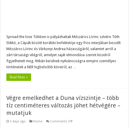
szerepét
is
emlegette
Spread the love Többen is pályázhattak Mészáros Lőrinc szívére Tóth
Ildikó, a Cápák között korábbi befektetője egy friss interjúban beszélt
Mészáros Lőrinc és Várkonyi Andrea házasságáról, valamint arról a
zárt társasági világról, amelyet saját elmondása szerint közelről
figyelhetett meg. Ritkán kerülnek nyilvánosságra ennyire személyes
történetek a NER legbelsőbb köreiről, az …
Read More »
Végre emelkedhet a Duna vízszintje – több
tíz centiméteres változás jöhet hétvégére –
mutatjuk
on
3 days ago
Home
Comments Off
Végre
emelkedhet