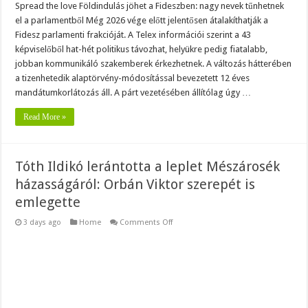
Spread the love Földindulás jöhet a Fideszben: nagy nevek tűnhetnek
el a parlamentből Még 2026 vége előtt jelentősen átalakíthatják a
Fidesz parlamenti frakcióját. A Telex információi szerint a 43
képviselőből hat-hét politikus távozhat, helyükre pedig fiatalabb,
jobban kommunikáló szakemberek érkezhetnek. A változás hátterében
a tizenhetedik alaptörvény-módosítással bevezetett 12 éves
mandátumkorlátozás áll. A párt vezetésében állítólag úgy …
Read More »
Tóth Ildikó lerántotta a leplet Mészárosék
házasságáról: Orbán Viktor szerepét is
emlegette
on
3 days ago
Home
Comments Off
Tóth
Ildikó
lerántotta
a
leplet
Mészárosék
házasságáról:
Orbán
Viktor