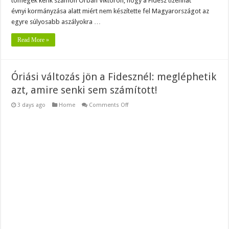
tömegek kérik számon Orbán Viktoron, hogy a Fidesz tizenhat
évnyi kormányzása alatt miért nem készítette fel Magyarországot az
egyre súlyosabb aszályokra …
Read More »
Óriási változás jön a Fidesznél: megléphetik
azt, amire senki sem számított!
on
3 days ago
Home
Comments Off
Óriási
változás
jön
a
Fidesznél:
megléphetik
azt,
amire
senki
sem
számított!