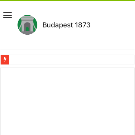
Drámai hír érkezett Szijjártó Péterről !Velkey György László jelentette be ! – erre
FORDULAT: Magyar Péter hirtelen jó hírt jelentett be!
Döntés született:Hozzányúl a kormány a nyugdíjhoz: a legkevesebből élők örül
RENDKÍVÜLI! Kivonul a Tesco, ez jön helyette – Hatalmas a felháborodás az or
Orbán schließt geheimen MEGA-Deal mit Putin ab – Ursula von der Leyen explod
Kezdeményezték Pócs János mentelmi jogának felfüggesztését,botrányos dolog d
Újabb Fideszes képviselő mondott le a parlamentben!