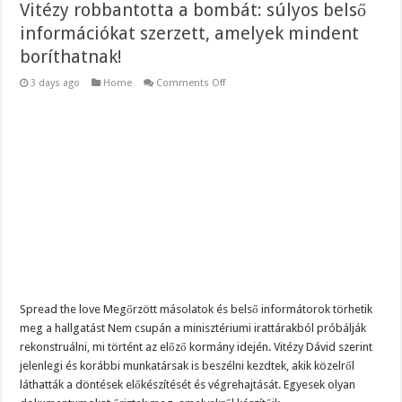
Vitézy robbantotta a bombát: súlyos belső
információkat szerzett, amelyek mindent
boríthatnak!
on
3 days ago
Home
Comments Off
Vitézy
robbantotta
a
bombát:
súlyos
belső
információkat
szerzett,
amelyek
mindent
boríthatnak!
Spread the love Megőrzött másolatok és belső informátorok törhetik
meg a hallgatást Nem csupán a minisztériumi irattárakból próbálják
rekonstruálni, mi történt az előző kormány idején. Vitézy Dávid szerint
jelenlegi és korábbi munkatársak is beszélni kezdtek, akik közelről
láthatták a döntések előkészítését és végrehajtását. Egyesek olyan