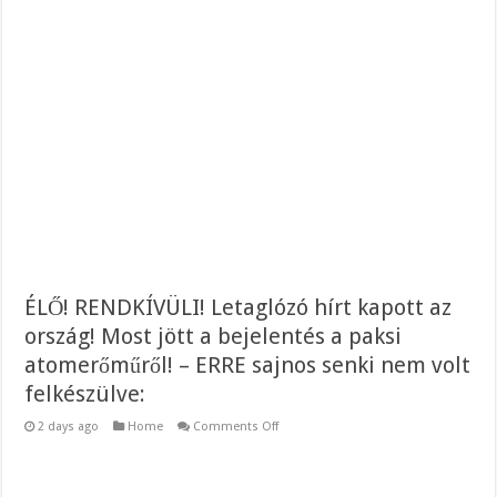
Robbanhat az egészségügy egyik legsúlyosabb ügye: Hegedűs Zsolt feljelentése h
Döntött a kormány az egészségügyi várólistákról: Ezt mindenki megérzi majd!
Szívmelengető videó: a Magyar Közút dolgozója vizet adott egy szomjas gólyán
ÉLŐ! RENDKÍVÜLI! Letaglózó hírt kapott az
ország! Most jött a bejelentés a paksi
atomerőműről! – ERRE sajnos senki nem volt
felkészülve:
on
2 days ago
Home
Comments Off
ÉLŐ!
RENDKÍVÜLI!
Letaglózó
hírt