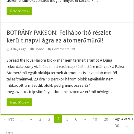
dokumentumokat őriztek meg, amelyekről készítőik …
Read More »
BOTRÁNY PAKSON: Felháborító részlet
került napvilágra az atomerőműről!
on
3 days ago
Home
Comments Off
BOTRÁNY
PAKSON:
Spread the love Három blokk már nem termelt áramot A Duna
Felháborító
részlet
rekordalacsony vízállása miatt vasárnap késő estére már csak a Paksi
került
napvilágra
Atomerőmű egyik blokkja termelt áramot, az is kevesebb mint fél
az
teljesítménnyel. 23 óra 19 perckor három blokk egyáltalán nem
atomerőműről!
működött, a második blokk pedig mindössze 231
megawattos teljesítményt adott, miközben az erőmű névleges …
Read More »
4
« First
...
«
2
3
5
6
»
10
20
Page 4 of 931
30
...
Last »