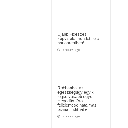
 háttérben. Pár napon belül újra Orbán Viktor lehet a miniszterelnök? – EZ történt
ma
már
Neurobiológus..
t Majka: azonnal lemondta sepsiszentgyörgyi koncertjét
Ő
Kocsis
Krisztián
egy
roma
fiú
Újabb Fideszes
a
képviselő mondott le a
mecseki
parlamentben!
putriból
–
5 hours ago
Gratulálunk
nekI!
Robbanhat az
egészségügy egyik
legsúlyosabb ügye:
Hegedűs Zsolt
feljelentése hatalmas
lavinát indíthat el!
5 hours ago