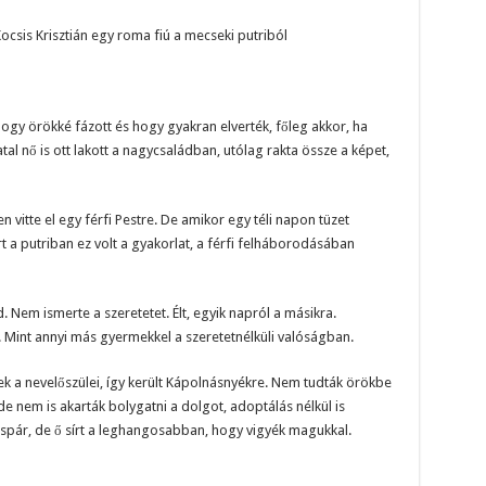
ocsis Krisztián egy roma fiú a mecseki putriból
ogy örökké fázott és hogy gyakran elverték, főleg akkor, ha
iatal nő is ott lakott a nagycsaládban, utólag rakta össze a képet,
vitte el egy férfi Pestre. De amikor egy téli napon tüzet
t a putriban ez volt a gyakorlat, a férfi felháborodásában
 Nem ismerte a szeretetet. Élt, egyik napról a másikra.
 Mint annyi más gyermekkel a szeretetnélküli valóságban.
ek a nevelőszülei, így került Kápolnásnyékre. Nem tudták örökbe
de nem is akarták bolygatni a dolgot, adoptálás nélkül is
spár, de ő sírt a leghangosabban, hogy vigyék magukkal.