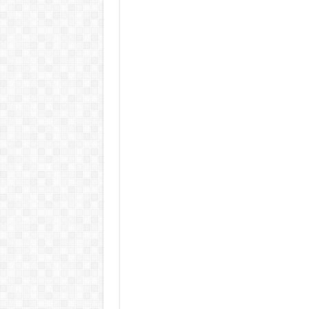
Rendkívüli folyamatok zajlanak a
Életveszélyes fenyegetést kapot