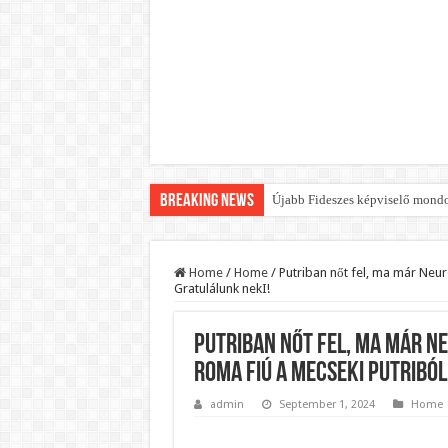
Breaking News
Újabb Fideszes képviselő mondot
Robbanhat az egészségügy egyik 
Döntött a kormány az egészségüg
Home
/
Home
/
Putriban nőt fel, ma már Neur
Gratulálunk nekI!
Szívmelengető videó: a Magyar 
Rendkívüli intézkedések jöhetn
Putriban nőt fel, ma már Ne
Jön a pénzeső a nyugdíjasoknak!
roma fiú a mecseki putriból
ÉLŐ! RENDKÍVÜLI! Váratlan hír j
admin
September 1, 2024
Home
BREAKING! Kész, ennyi volt! Ös