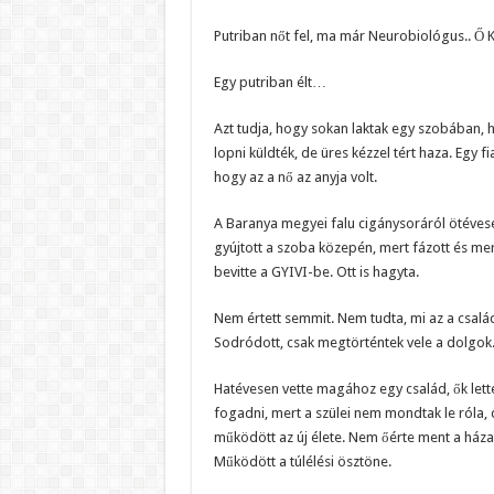
Putriban nőt fel, ma már Neurobiológus.. Ő K
Egy putriban élt…
Azt tudja, hogy sokan laktak egy szobában, h
lopni küldték, de üres kézzel tért haza. Egy f
hogy az a nő az anyja volt.
A Baranya megyei falu cigánysoráról ötévesen 
gyújtott a szoba közepén, mert fázott és mer
bevitte a GYIVI-be. Ott is hagyta.
Nem értett semmit. Nem tudta, mi az a család.
Sodródott, csak megtörténtek vele a dolgok.
Hatévesen vette magához egy család, ők lett
fogadni, mert a szülei nem mondtak le róla, 
működött az új élete. Nem őérte ment a háza
Működött a túlélési ösztöne.