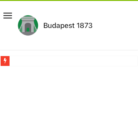
Aláírásgyűjtést indított a DK : dunai duzzasztómű megépítését sürgetik Magyar
Orbán Viktort óriási meglepetés érte amikor megtudta Magyar Péterről az igazság
Nem finomkodott: Megfegyelmezte Dúró Dórát a magyar milliárdos, Felföldi Józ
DRÁMA! Végezni akartak Orbán Viktorral. Vörös parókában és taxisnak öltözve…
Visszatérhet Sulyok Tamás?Mutatjuk:
MOST TÖRTÉNT! Péter Magyar ROBBANÁSSZERŰEN DÜHÖS lett Varga Judit sok
PUTYIN MEGSEMMISÍTŐ ÜZENETET KÜLDÖTT: Macron és von der Leyen pánikba e