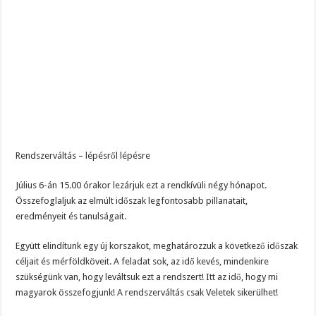
Rendszerváltás – lépésről lépésre
Július 6-án 15.00 órakor lezárjuk ezt a rendkívüli négy hónapot.
Összefoglaljuk az elmúlt időszak legfontosabb pillanatait,
eredményeit és tanulságait.
Együtt elindítunk egy új korszakot, meghatározzuk a következő időszak
céljait és mérföldköveit. A feladat sok, az idő kevés, mindenkire
szükségünk van, hogy leváltsuk ezt a rendszert! Itt az idő, hogy mi
magyarok összefogjunk! A rendszerváltás csak Veletek sikerülhet!