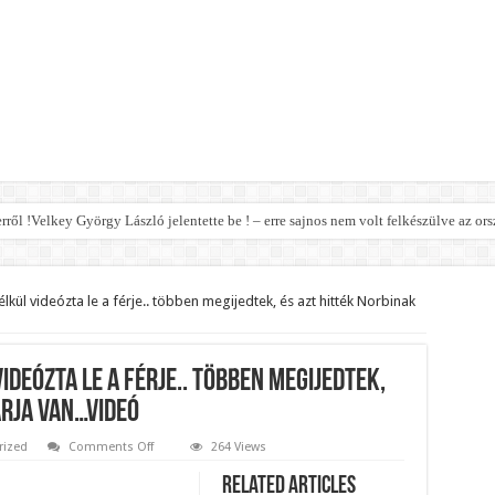
erről !Velkey György László jelentette be ! – erre sajnos nem volt felkészülve az ors
 jó hírt jelentett be!
ormány a nyugdíjhoz: a legkevesebből élők örülhetnek nagyon!
lkül videózta le a férje.. többen megijedtek, és azt hitték Norbinak
z jön helyette – Hatalmas a felháborodás az országban:
eal mit Putin ab – Ursula von der Leyen explodiert vor Wut! – bebe
ideózta le a férje.. többen megijedtek,
elmi jogának felfüggesztését,botrányos dolog derült ki!
árja van…videó
t le a parlamentben!
on
rized
Comments Off
264 Views
Rubint
legsúlyosabb ügye: Hegedűs Zsolt feljelentése hatalmas lavinát indíthat el!
Rékát
Related Articles
smink