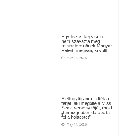
yi várólistákról: Ezt mindenki megérzi majd!
nélkül
videózta
le
Közút dolgozója vizet adott egy szomjas gólyának!
a
férje..
többen
megijedtek,
és
azt
Egy tiszás képviselő
hitték
nem szavazta meg
Norbinak
miniszterelnönek Magyar
új
Pétert, megvan, ki volt!
párja
van…
May 14, 2026
videó
Életfogytiglanra ítélték a
férjet, aki megölte a Miss
Svájc versenyzőjét, majd
„turmixgépben darabolta
fel a holttestét”
May 14, 2026