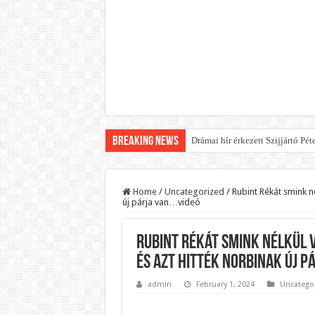
Breaking News
Drámai hír érkezett Szijjártó Pét
FORDULAT: Magyar Péter hirtelen
Döntés született:Hozzányúl a k
Home
/
Uncategorized
/
Rubint Rékát smink né
új párja van…videó
RENDKÍVÜLI! Kivonul a Tesco, e
Orbán schließt geheimen MEGA-D
Rubint Rékát smink nélkül v
Kezdeményezték Pócs János ment
és azt hitték Norbinak új p
Újabb Fideszes képviselő mondot
admin
February 1, 2024
Uncatego
Robbanhat az egészségügy egyik 