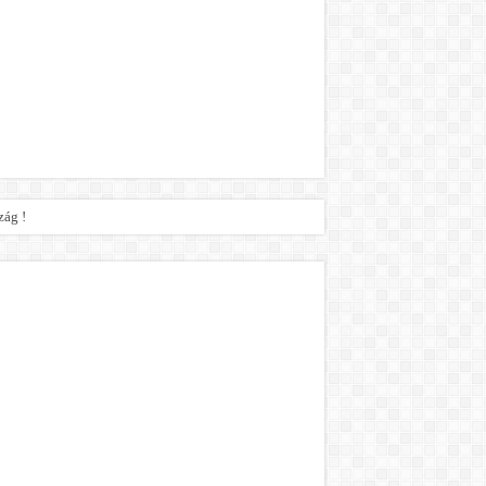
zág !