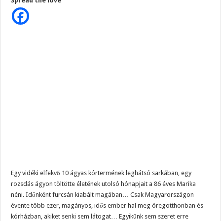
Spread the love
a
haldokló
nénivel,
ám,
mikor
rájöttek,
ki
ő,
mindenkit
mardosott
a
bűntudat
Egy vidéki elfekvő 10 ágyas kórtermének leghátsó sarkában, egy
rozsdás ágyon töltötte életének utolsó hónapjait a 86 éves Marika
néni. Időnként furcsán kiabált magában… Csak Magyarországon
évente több ezer, magányos, idős ember hal meg öregotthonban és
kórházban, akiket senki sem látogat… Egyikünk sem szeret erre