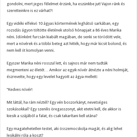
gondolni, mert jeges félelmet érzünk, ha eszünkbe jut! Vajon ránk és
szeretteinkre is ez várhat?!
Egy vidéki elfekvő 10 ágyas kórtermének leghátsó sarkában, egy
rozsdás ágyon töltötte életének utolsó hónapjait a 86 éves Marika
néni. Időnként furcsán kiabált magában, de senki se törődött vele,
mert a nővérek és a többi beteg azt hitték, hogy már kicsit bolond, és
nem kell őt komolyan venni.
Egyszer Marika néni rosszul lett, és sajnos már nem tudták
megmenteni az életét… Amikor az egyik nővér átnézte a néni holmiját,
észrevette, hogy egy levelet hagyott az ágya mellett:
“Kedves nővér!
Mit láttál, ha rám néztél? Egy vén boszorkányt, nevetséges
szokásokkal? Egy szenilis öregasszonyt, akit etetni kell, de akkor is
kiesik a szájából a falat, és csak takarítani kell utána?
Egy magatehetetlen testet, aki összemocskolja magát, és alig lehet
lesikálni róla a koszt?