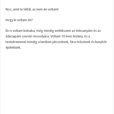
Nos, amit te láttál, az nem én voltam!
Hogy ki voltam én?
Én is voltam kisbaba, még mindig emlékszem az édesanyám és az
édesapám szerető mosolyára. Voltam 10 éves kislány, és a
testvéreimmel mindig a kertben játszottunk, fára másztunk és kunyhót
építettünk.