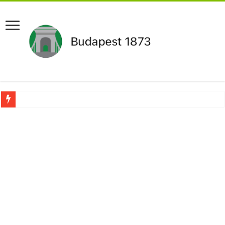
Aláírásgyűjtést indított a DK : dunai duzzasztómű megépítését sürgetik Magyar
Orbán Viktort óriási meglepetés érte amikor megtudta Magyar Péterről az igazság
Nem finomkodott: Megfegyelmezte Dúró Dórát a magyar milliárdos, Felföldi Józ
DRÁMA! Végezni akartak Orbán Viktorral. Vörös parókában és taxisnak öltözve…
Visszatérhet Sulyok Tamás?Mutatjuk:
MOST TÖRTÉNT! Péter Magyar ROBBANÁSSZERŰEN DÜHÖS lett Varga Judit sok
PUTYIN MEGSEMMISÍTŐ ÜZENETET KÜLDÖTT: Macron és von der Leyen pánikba e