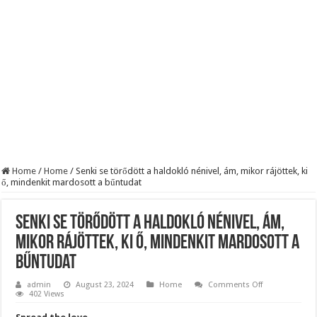
Szijjártó élő adásban semmisítette meg Magyar Pétert – egyetlen mondat elég vol
Teljes a döbbenet! Sajnos ma végül kiderült, hogy igazából miért állt le Paks:
ÉLŐ! RENDKÍVÜLI! Letaglózó hírt kapott az ország! Visszatérhet Sulyok Tamás!
Home
/
Home
/
Senki se törődött a haldokló nénivel, ám, mikor rájöttek, ki
ő, mindenkit mardosott a bűntudat
Senki se törődött a haldokló nénivel, ám,
mikor rájöttek, ki ő, mindenkit mardosott a
bűntudat
on
admin
August 23, 2024
Home
Comments Off
Senki
402 Views
se
törődött