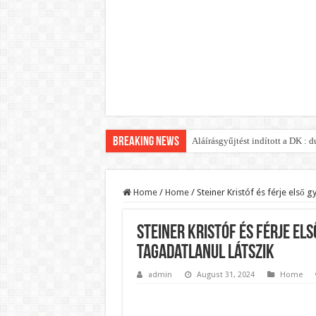
Breaking News
Aláírásgyűjtést indított a DK :
Orbán Viktort óriási meglepetés
Nem finomkodott: Megfegyelmezt
Home
/
Home
/
Steiner Kristóf és férje első 
DRÁMA! Végezni akartak Orbán Vi
Steiner Kristóf és férje e
Visszatérhet Sulyok Tamás?Muta
tagadatlanul látszik
MOST TÖRTÉNT! Péter Magyar R
admin
August 31, 2024
Home
PUTYIN MEGSEMMISÍTŐ ÜZENETET
Szijjártó élő adásban semmisíte