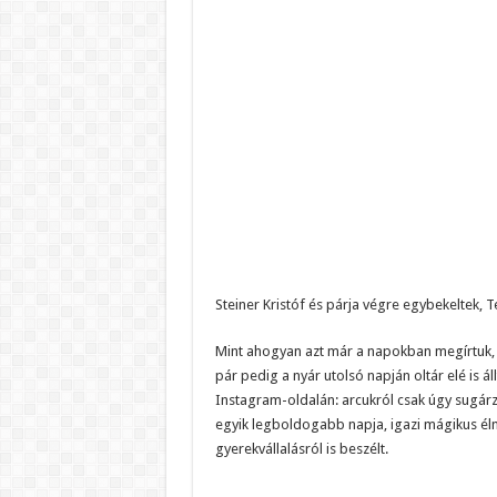
Steiner Kristóf és párja végre egybekeltek, 
Mint ahogyan azt már a napokban megírtuk, S
pár pedig a nyár utolsó napján oltár elé is ál
Instagram-oldalán: arcukról csak úgy sugárz
egyik legboldogabb napja, igazi mágikus élmé
gyerekvállalásról is beszélt.