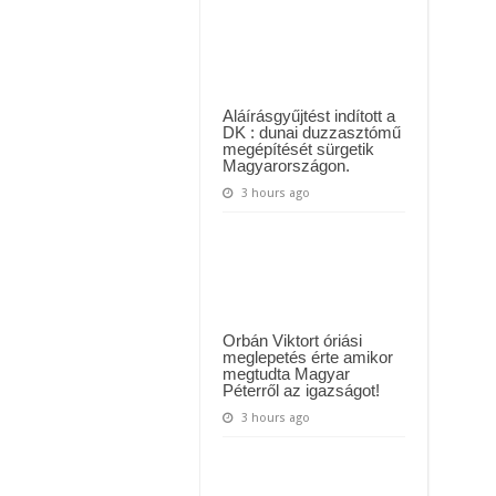
első
ül kiderült, hogy igazából miért állt le Paks:
gyermeküket
várják,
t kapott az ország! Visszatérhet Sulyok Tamás!? – ERRE senki nem volt felkészü
már
tagadatlanul
látszik
Aláírásgyűjtést indított a
DK : dunai duzzasztómű
megépítését sürgetik
Magyarországon.
3 hours ago
Orbán Viktort óriási
meglepetés érte amikor
megtudta Magyar
Péterről az igazságot!
3 hours ago