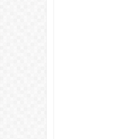
Teljes a döbbenet! Sajnos ma vég
ÉLŐ! RENDKÍVÜLI! Letaglózó hír