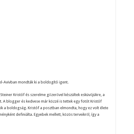
Tel-Avivban mondták ki a boldogító igent.
teiner Kristóf és szerelme gőzerővel készültek esküvőjükre, a
lt. A blogger és kedvese már közzé is tettek egy fotót Kristóf
ik a boldogság. Kristóf a posztban elmondta, hogy ez volt élete
nyként definiálta. Egyebek mellett, közös terveikről, így a