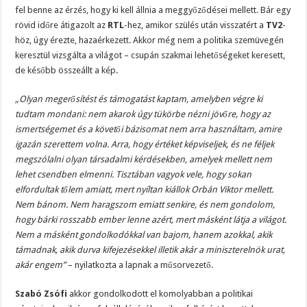
fel benne az érzés, hogy ki kell állnia a meggyőződései mellett. Bár egy
rövid időre átigazolt az
RTL
-hez, amikor szülés után visszatért a
TV2
-
höz, úgy érezte, hazaérkezett. Akkor még nem a politika szemüvegén
keresztül vizsgálta a világot – csupán szakmai lehetőségeket keresett,
de később összeállt a kép.
„Olyan megerősítést és támogatást kaptam, amelyben végre ki
tudtam mondani: nem akarok úgy tükörbe nézni jövőre, hogy az
ismertségemet és a követői bázisomat nem arra használtam, amire
igazán szerettem volna. Arra, hogy értéket képviseljek, és ne féljek
megszólalni olyan társadalmi kérdésekben, amelyek mellett nem
lehet csendben elmenni. Tisztában vagyok vele, hogy sokan
elfordultak tőlem amiatt, mert nyíltan kiállok Orbán Viktor mellett.
Nem bánom. Nem haragszom emiatt senkire, és nem gondolom,
hogy bárki rosszabb ember lenne azért, mert másként látja a világot.
Nem a másként gondolkodókkal van bajom, hanem azokkal, akik
támadnak, akik durva kifejezésekkel illetik akár a miniszterelnök urat,
akár engem”
– nyilatkozta a lapnak a műsorvezető.
Szabó Zsófi
akkor gondolkodott el komolyabban a politikai