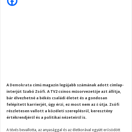
cél
Magyar Péter ezt üzente Orbánnak……, ez az eddigi legkeményebb üzenet !
vezérel,
hogy
Orbán
Tragédia az erőműben! – Kiadták a megrendítő közleményt:
Viktor
maradjon
„EZÉRT BESZÉLNEK RÓLA ENNYIEN!” – Magyar Péter kíméletlen válasza Szentki
a
minisztereln
A
Demokrata
című magazin legújabb számának adott címlap-
interjút Szabó Zsófi. A TV2 csinos műsorvezetője azt állítja,
bár élvezhetné a békés családi életet és a gondosan
felépített karrierjét, úgy érzi, ez most nem az ő útja. Zsófi
részletesen vallott a közéleti szereplésről, keresztény
értékrendjéről és a politikai nézeteiről is.
A tévés bevallotta, az anyasággal és az életkorával együtt erősödött