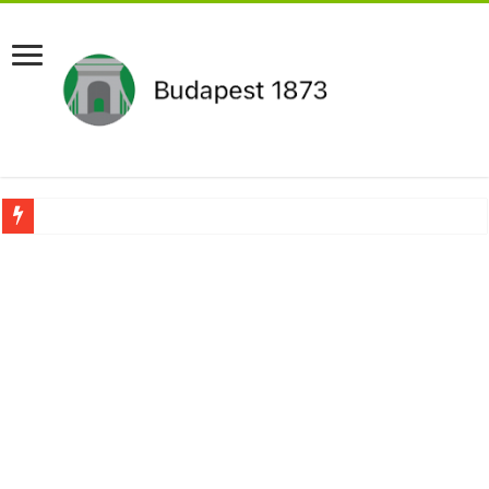
Pár napon belül újra Orbán Viktor lehet a miniszterelnök?Rendkívüli folyamatok 
Botrányos amit találtak! Ruszin-Szendi Romulusz bejelentette,hogy ennek súly
Politikai mélyrepülés: minimálbérre csökkentették Lázár János fizetését!Mutatju
Ítéletet hozott uniós bíróság: 289 milliárd forintot kell visszafizetni az adó fizet
Óriási a baj ! Dobrev Klára félelmetes dolgot leplezett le a Fidesz működéséről!
Magyar Péter azonnal eltávolította Nagy Mártont!
Paks hűtővízgondját napok alatt megoldaná egy magyar professzor.