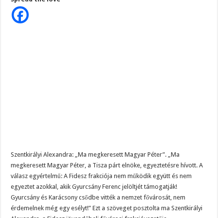
megkeresett
Magyar
Péter,
ami
ezután
történt,
az
már
történelem”
EZT
NÉZD:
Szentkirályi Alexandra: „Ma megkeresett Magyar Péter”. „Ma
megkeresett Magyar Péter, a Tisza párt elnöke, egyeztetésre hívott. A
válasz egyértelmű: A Fidesz frakciója nem működik együtt és nem
egyeztet azokkal, akik Gyurcsány Ferenc jelöltjét támogatják!
Gyurcsány és Karácsony csődbe vitték a nemzet fővárosát, nem
érdemelnek még egy esélyt!” Ezt a szöveget posztolta ma Szentkirályi