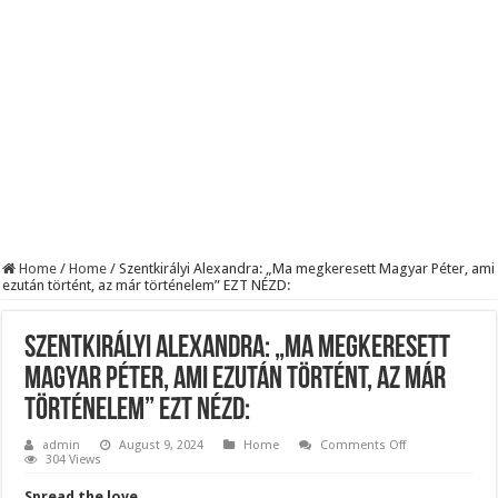
KAPITÁNY ISTVÁN GAZDASÁGI MINISZTER DRÁMAI ÜZENETET KÜLDÖTT
Drámai hír érkezett Szijjártó Péterről !Velkey György László jelentette be ! – erre
FORDULAT: Magyar Péter hirtelen jó hírt jelentett be!
Home
/
Home
/
Szentkirályi Alexandra: „Ma megkeresett Magyar Péter, ami
ezután történt, az már történelem” EZT NÉZD:
Szentkirályi Alexandra: „Ma megkeresett
Magyar Péter, ami ezután történt, az már
történelem” EZT NÉZD:
on
admin
August 9, 2024
Home
Comments Off
Szentkirályi
304 Views
Alexandra:
„Ma
Spread the love