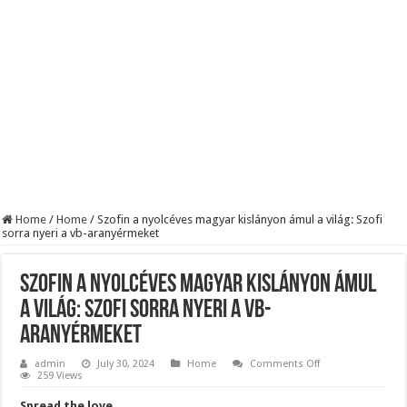
BREAKING! Kész, ennyi volt! Összeomlott a Fidesz – Durva, ami most történi
Rendkívüli folyamatok zajlanak a háttérben. Pár napon belül újra Orbán Viktor le
Életveszélyes fenyegetést kapott Majka: azonnal lemondta sepsiszentgyörgyi ko
Home
/
Home
/
Szofin a nyolcéves magyar kislányon ámul a világ: Szofi
sorra nyeri a vb-aranyérmeket
Szofin a nyolcéves magyar kislányon ámul
a világ: Szofi sorra nyeri a vb-
aranyérmeket
on
admin
July 30, 2024
Home
Comments Off
Szofin
259 Views
a
nyolcéves
Spread the love