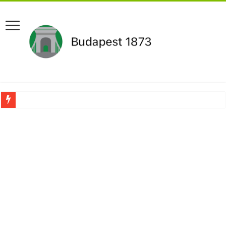
Újabb Fideszes képviselő mondott le a parlamentben!
Robbanhat az egészségügy egyik legsúlyosabb ügye: Hegedűs Zsolt feljelentése h
Döntött a kormány az egészségügyi várólistákról: Ezt mindenki megérzi majd!
Szívmelengető videó: a Magyar Közút dolgozója vizet adott egy szomjas gólyán
Rendkívüli intézkedések jöhetnek a boltoknál az energiaválság miatt: – MUTA
Jön a pénzeső a nyugdíjasoknak! Itt a pontos összeg és a kormány döntése!
ÉLŐ! RENDKÍVÜLI! Váratlan hír jött Paksról – Azonnal meg kellett tenni!