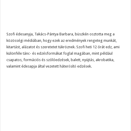
Szofi édesanyja, Takács-Pántya Barbara, büszkén osztotta meg a
közösségi médiában, hogy ezek az eredmények rengeteg munkát,
kitartást, alázatot és szeretetet tükröznek. Szofi heti 12 órát edz, ami
különféle tánc- és edzésformákat foglal magában, mint például
csapatos, formációs és szólóedzések, balett, nyújtás, akrobatika,
valamint édesapja által vezetett háterősítő edzések.