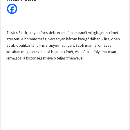
magyar
kislányon
ámul
a
világ:
Szofi
sorra
nyeri
a
Takács Szofi, a nyolcéves debreceni táncos ismét világbajnoki címet
vb-
szerzett. A horvátországi versenyen három kategóriában – líra, open
aranyérmeket
és akrobatikus tánc – is aranyérmet nyert. Szofi már hároméves
korában megszerezte első bajnoki címét, és azóta is folyamatosan
lenyűgözi a közönséget kiváló teljesítményével.