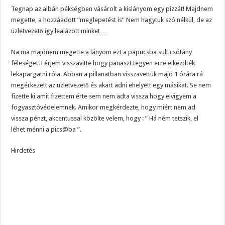
Tegnap az albán pékségben vásárolt a kislányom egy pizzát! Majdnem
megette, a hozzáadott “meglepetést is” Nem hagytuk szó nélkül, de az
üzletvezető így lealázott minket…
Na ma majdnem megette a lányom ezt a papucsba sült csótány
féleséget. Férjem visszavitte hogy panaszt tegyen erre elkezdték
lekapargatni róla. Abban a pillanatban visszavettük majd 1 órára rá
megérkezett az üzletvezető és akart adni ehelyett egy másikat. Se nem
fizette ki amit fizettem érte sem nem adta vissza hogy elvigyem a
fogyasztóvédelemnek. Amikor megkérdezte, hogy miért nem ad
vissza pénzt, akcentussal közölte velem, hogy : ” Há ném tetszik, el
léhet ménni a pics@ba ”.
Hirdetés