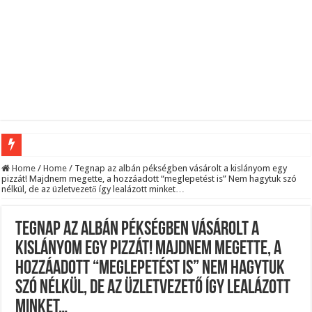
Megvan! Dr. Baka András lesz az új köztársasági elnök!
Home
/
Home
/
Tegnap az albán pékségben vásárolt a kislányom egy
pizzát! Majdnem megette, a hozzáadott “meglepetést is” Nem hagytuk szó
nélkül, de az üzletvezető így lealázott minket…
Tóth Ildikó felsorolta, kik vezetik szerinte a NER-maffiát, ezekre senki nem számí
Kisnyugdíjasoknak járó ingyenes élelmiszercsomagok: több helyről is kérhető s
Tegnap az albán pékségben vásárolt a
Lesifotó robbantotta fel az internetet: itt találták meg az eltűnt Orbán Viktort!
kislányom egy pizzát! Majdnem megette, a
Hatalmas Botrány a Parlamentben: a Fidesz ismét kitett magáért!
hozzáadott “meglepetést is” Nem hagytuk
Jön az AUGUSZTUSI pénzeső! Ez a 3 csillagjegy részesül belőle: A cikk a hozzá
szó nélkül, de az üzletvezető így lealázott
Borbás Marcsi beperelte Kocsis Mátét!
minket…