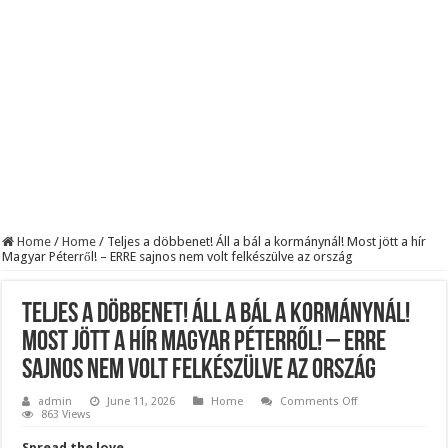
BREAKING! Kész, ennyi volt! Összeomlott a Fidesz – Durva, ami most történi
Rendkívüli folyamatok zajlanak a háttérben. Pár napon belül újra Orbán Viktor le
Életveszélyes fenyegetést kapott Majka: azonnal lemondta sepsiszentgyörgyi ko
Home
/
Home
/
Teljes a döbbenet! Áll a bál a kormánynál! Most jött a hír
Magyar Péterről! – ERRE sajnos nem volt felkészülve az ország
Teljes a döbbenet! Áll a bál a kormánynál!
Most jött a hír Magyar Péterről! – ERRE
sajnos nem volt felkészülve az ország
on
admin
June 11, 2026
Home
Comments Off
Teljes
863 Views
a
döbbenet!
Spread the love