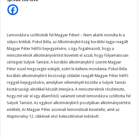
Áll
a
bál
a
kormánynál!
Most
jött
a
hír
Lemondásra szólították fel Magyar Pétert – Nem akárki mondta ki a
Magyar
súlyos kritikát. Pokol Béla, az Alkotmánybíróság korábbi tagja reagált
Péterről!
–
Magyar Péter hétfői bejegyzésére, s úgy fogalmazott, hogy a
ERRE
sajnos
miniszterelnök alkotmánysértést követett el azzal, hogy folyamatosan
nem
volt
sértegeti Sulyok Tamást. A korábbi alkotmánybíró szerint Magyar
felkészülve
Péter ezzel megszegte esküjét, ezért le kellene mondania. Pokol Béla
az
ország
korábbi alkotmánybíró közösségi oldalán reagált Magyar Péter hétfő
reggeli bejegyzésére, amelyben véleményét közölte a Sulyok Tamás
köztársasági elnökkel készült interjúra. A miniszterelnök részletezte,
hogy mit vár el egy államfőtől, valamint ismét lemondásra szólította fel
Sulyok Tamást. Az egykori alkotmánybíró posztjában alkotmánysértést
említett, és Magyar Péter azonnali lemondását követelte, amit az
Alaptörvény 12. cikkének első bekezdésével indokolt: