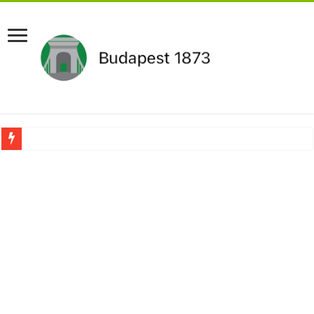
Újabb Fideszes képviselő mondott le a parlamentben!
Robbanhat az egészségügy egyik legsúlyosabb ügye: Hegedűs Zsolt feljelentése h
Döntött a kormány az egészségügyi várólistákról: Ezt mindenki megérzi majd!
Szívmelengető videó: a Magyar Közút dolgozója vizet adott egy szomjas gólyán
Rendkívüli intézkedések jöhetnek a boltoknál az energiaválság miatt: – MUTA
Jön a pénzeső a nyugdíjasoknak! Itt a pontos összeg és a kormány döntése!
ÉLŐ! RENDKÍVÜLI! Váratlan hír jött Paksról – Azonnal meg kellett tenni!