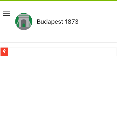
Pár napon belül újra Orbán Viktor lehet a miniszterelnök?Rendkívüli folyamatok 
Botrányos amit találtak! Ruszin-Szendi Romulusz bejelentette,hogy ennek súly
Politikai mélyrepülés: minimálbérre csökkentették Lázár János fizetését!Mutatju
Ítéletet hozott uniós bíróság: 289 milliárd forintot kell visszafizetni az adó fizet
Óriási a baj ! Dobrev Klára félelmetes dolgot leplezett le a Fidesz működéséről!
Magyar Péter azonnal eltávolította Nagy Mártont!
Paks hűtővízgondját napok alatt megoldaná egy magyar professzor.