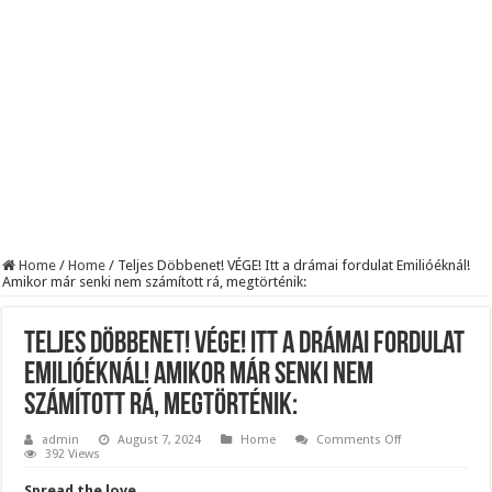
KAPITÁNY ISTVÁN GAZDASÁGI MINISZTER DRÁMAI ÜZENETET KÜLDÖTT
Drámai hír érkezett Szijjártó Péterről !Velkey György László jelentette be ! – erre
FORDULAT: Magyar Péter hirtelen jó hírt jelentett be!
Home
/
Home
/
Teljes Döbbenet! VÉGE! Itt a drámai fordulat Emilióéknál!
Amikor már senki nem számított rá, megtörténik:
Teljes Döbbenet! VÉGE! Itt a drámai fordulat
Emilióéknál! Amikor már senki nem
számított rá, megtörténik:
on
admin
August 7, 2024
Home
Comments Off
Teljes
392 Views
Döbbenet!
VÉGE!
Spread the love