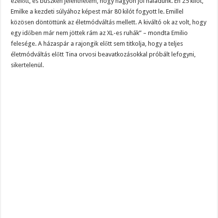
ezelőtt, és büszkén jelenthetem, hogy nagyon jól haladunk. Én 25 kilót,
Emilke a kezdeti súlyához képest már 80 kilót fogyott le. Emillel
közösen döntöttünk az életmódváltás mellett. A kiváltó ok az volt, hogy
egy időben már nem jöttek rám az XL-es ruhák” – mondta Emilio
felesége. A házaspár a rajongik előtt sem titkolja, hogy a teljes
életmódváltás előtt Tina orvosi beavatkozásokkal próbált lefogyni,
sikertelenül.