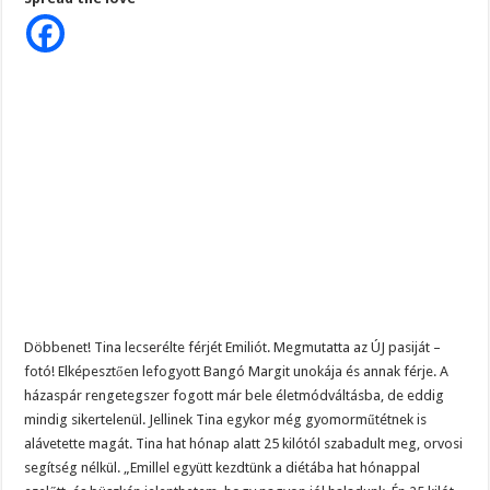
Itt
a
drámai
fordulat
Emilióéknál!
Amikor
már
senki
nem
számított
rá,
megtörténik:
Döbbenet! Tina lecserélte férjét Emiliót. Megmutatta az ÚJ pasiját –
fotó! Elképesztően lefogyott Bangó Margit unokája és annak férje. A
házaspár rengetegszer fogott már bele életmódváltásba, de eddig
mindig sikertelenül. Jellinek Tina egykor még gyomorműtétnek is
alávetette magát. Tina hat hónap alatt 25 kilótól szabadult meg, orvosi
segítség nélkül. „Emillel együtt kezdtünk a diétába hat hónappal