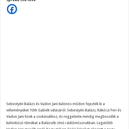
pokol
TÓTH ILDIKÓ SOKKOLÓ VALLÁSÁBAN MÉSZÁROSÉK HÁZASSÁGA ÉS ORB
a
műsorban
-
Gálvölgyi János hatalmas pofont adott Orbán Viktornak!
Tóth
Gabinak
Megvan! Dr. Baka András lesz az új köztársasági elnök!
nekimentek
!Ilyenre
még
nem
volt
példa.
Sebestyén Balázs és Vadon Jani különös módon fejezték ki a
véleményüket Tóth Gabiék válásáról. Sebestyén Balázs, Rákóczi Feri és
Vadon Jani hűek a szokásukhoz, és reggelente mindig megbeszélik a
különböző témákat a Balázsék című rádióműsorukban. Legutóbb