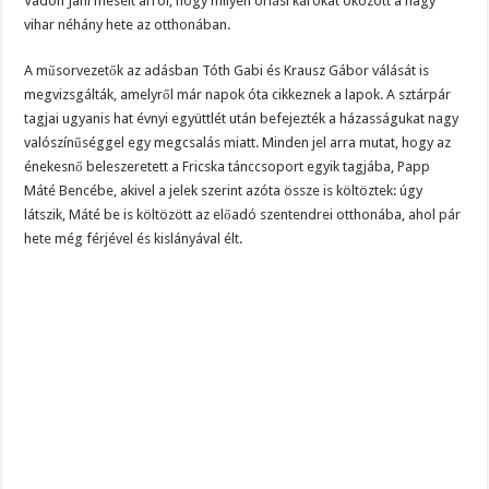
Vadon Jani mesélt arról, hogy milyen óriási károkat okozott a nagy
vihar néhány hete az otthonában.
A műsorvezetők az adásban Tóth Gabi és Krausz Gábor válását is
megvizsgálták, amelyről már napok óta cikkeznek a lapok. A sztárpár
tagjai ugyanis hat évnyi együttlét után befejezték a házasságukat nagy
valószínűséggel egy megcsalás miatt. Minden jel arra mutat, hogy az
énekesnő beleszeretett a Fricska tánccsoport egyik tagjába, Papp
Máté Bencébe, akivel a jelek szerint azóta össze is költöztek: úgy
látszik, Máté be is költözött az előadó szentendrei otthonába, ahol pár
hete még férjével és kislányával élt.