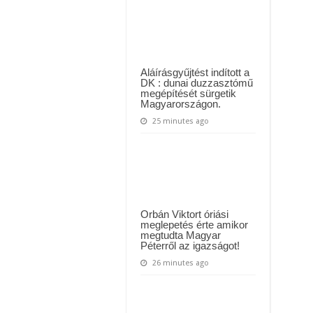
Dopeman
ül kiderült, hogy igazából miért állt le Paks:
megtette
Magyar
t kapott az ország! Visszatérhet Sulyok Tamás!? – ERRE senki nem volt felkészü
Péterrel
–
EZ
történt:
Aláírásgyűjtést indított a
DK : dunai duzzasztómű
megépítését sürgetik
Magyarországon.
25 minutes ago
Orbán Viktort óriási
meglepetés érte amikor
megtudta Magyar
Péterről az igazságot!
26 minutes ago