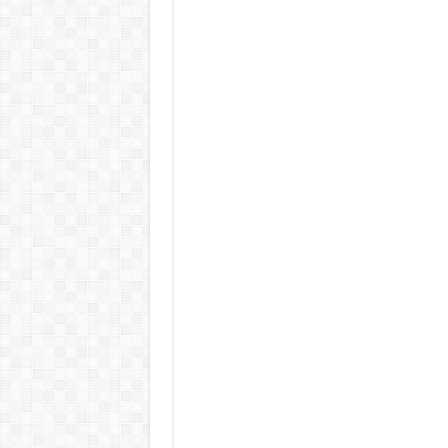
Teljes a döbbenet! Sajnos ma vég
ÉLŐ! RENDKÍVÜLI! Letaglózó hír