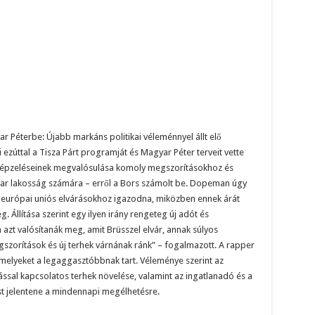
r Péterbe: Újabb markáns politikai véleménnyel állt elő
 ezúttal a Tisza Párt programját és Magyar Péter terveit vette
 elképzeléseinek megvalósulása komoly megszorításokhoz és
yar lakosság számára – erről a Bors számolt be. Dopeman úgy
n az európai uniós elvárásokhoz igazodna, miközben ennek árát
 Állítása szerint egy ilyen irány rengeteg új adót és
zt valósítanák meg, amit Brüsszel elvár, annak súlyos
zorítások és új terhek várnának ránk” – fogalmazott. A rapper
amelyeket a legaggasztóbbnak tart. Véleménye szerint az
tással kapcsolatos terhek növelése, valamint az ingatlanadó és a
 jelentene a mindennapi megélhetésre.