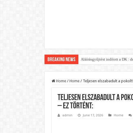
Breaking News
Aláírásgyűjtést indított a DK :
Orbán Viktort óriási meglepetés
Nem finomkodott: Megfegyelmezt
Home
/
Home
/
Teljesen elszabadult a pokol!
DRÁMA! Végezni akartak Orbán Vi
Teljesen elszabadult a pok
Visszatérhet Sulyok Tamás?Muta
– EZ történt:
MOST TÖRTÉNT! Péter Magyar R
admin
June 17, 2026
Home
PUTYIN MEGSEMMISÍTŐ ÜZENETET
Szijjártó élő adásban semmisíte