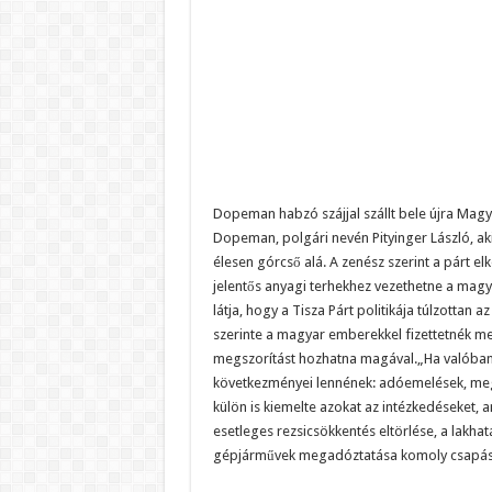
Dopeman habzó szájjal szállt bele újra Magya
Dopeman, polgári nevén Pityinger László, aki
élesen górcső alá. A zenész szerint a párt
jelentős anyagi terhekhez vezethetne a mag
látja, hogy a Tisza Párt politikája túlzotta
szerinte a magyar emberekkel fizettetnék meg.
megszorítást hozhatna magával.„Ha valóban a
következményei lennének: adóemelések, megs
külön is kiemelte azokat az intézkedéseket, 
esetleges rezsicsökkentés eltörlése, a lakha
gépjárművek megadóztatása komoly csapást