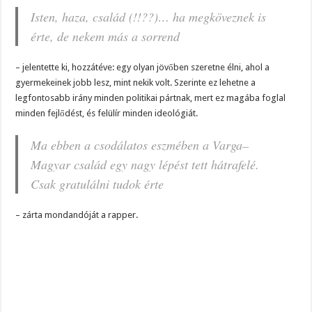
Isten, haza, család (!!??)… ha megköveznek is
érte, de nekem más a sorrend
– jelentette ki, hozzátéve: egy olyan jövőben szeretne élni, ahol a
gyermekeinek jobb lesz, mint nekik volt. Szerinte ez lehetne a
legfontosabb irány minden politikai pártnak, mert ez magába foglal
minden fejlődést, és felülír minden ideológiát.
Ma ebben a csodálatos eszmében a Varga–
Magyar család egy nagy lépést tett hátrafelé.
Csak gratulálni tudok érte
– zárta mondandóját a rapper.