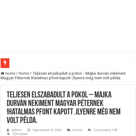
Megvan! Dr. Baka András lesz az új köztársasági elnök!
Home
/
Home
/
Teljesen elszabadult a pokol – Majka durván nekiment
Magyar Péternek !Hatalmas pfont kapott .Ilyenre még nem volt példa.
Tóth Ildikó felsorolta, kik vezetik szerinte a NER-maffiát, ezekre senki nem számí
Kisnyugdíjasoknak járó ingyenes élelmiszercsomagok: több helyről is kérhető s
Teljesen elszabadult a pokol – Majka
Lesifotó robbantotta fel az internetet: itt találták meg az eltűnt Orbán Viktort!
durván nekiment Magyar Péternek
!Hatalmas pfont kapott .Ilyenre még nem
Hatalmas Botrány a Parlamentben: a Fidesz ismét kitett magáért!
volt példa.
Jön az AUGUSZTUSI pénzeső! Ez a 3 csillagjegy részesül belőle: A cikk a hozzá
on
admin
September 8, 2024
Home
Comments Off
Borbás Marcsi beperelte Kocsis Mátét!
Teljesen
534 Views