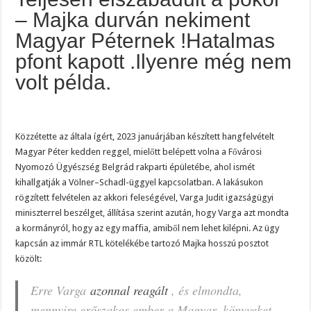
– Majka durván nekiment
Magyar Péternek !Hatalmas
pfont kapott .Ilyenre még nem
volt példa.
Közzétette az általa ígért, 2023 januárjában készített hangfelvételt
Magyar Péter kedden reggel, mielőtt belépett volna a Fővárosi
Nyomozó Ügyészség Belgrád rakparti épületébe, ahol ismét
kihallgatják a Völner–Schadl-üggyel kapcsolatban. A lakásukon
rögzített felvételen az akkori feleségével, Varga Judit igazságügyi
miniszterrel beszélget, állítása szerint azután, hogy Varga azt mondta
a kormányról, hogy az egy maffia, amiből nem lehet kilépni. Az ügy
kapcsán az immár RTL kötelékébe tartozó Majka hosszú posztot
közölt:
Erre Varga
azonnal reagált
, és elmondta,
mennyire erőszakos ember a Magyar, könyveket,