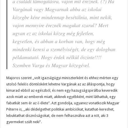
a családi támogatásra, vajon mit éreznek. (?) Ha
Vargának vagy Magyarnak abba az iskolai
közegbe kéne mindennap besétálnia, mint nekik,
vajon mennyire éreznék magukat szarul? Mert
ugyan ez az iskolai közeg még fejletlen,
kegyetlen, és abban a korban van, hogy még
mindenki keresi a személyiségét, de egy dologban
példamutató. Hogy érdek nélkül őszinte!!!!
Szemben Varga és Magyar közegével.
Majoros szerint „volt igazságügyi miniszterként és ehhez mérten egy
utolsó felelős döntésként lehetne Vargának az az álláspontja, hogy
kimarad ebből az egészből, és nem egy hazugságspirálba keveredik
azok miatt az emberek miatt, akiknek egyébként, mint láthattuk, egy
fabatkát sem ér az ő élete”. Azt gondolja, ugyanez vonatkozik Magyar
Péterre is, „aki dédelgethet politikai ambíciókat, kutathat-kereshet,
lebuktathat disznóságokat, de nem felhasználva azt a nőt, aki 3
gyermeket szült neki”.