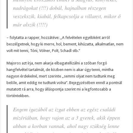
nadrágokat (!!!) dobál, hajnalban részegen
veszekszik, kiabál, felkapcsolja a villanyt, mikor ő
már alszik (!!!!)
– folytatta a rapper, hozzátéve: „A felvételen egyébként arról
beszélgetnek, hogy ki merre, hol, bement, kihúzatta, alkalmatlan, nem
volt mit tenni, Tóni, Völner, Polt, Schadl stb.”
Majoros azt írja, nem akarja elbagatellizálni a szóban forgó
hangfelvétel tartalmát, de közben nem is akar úgy tenni, mintha
nagyon érdekelné, mert szerinte „semmi olyat nem tudtunk meg
belőle, amit eddig ne tudtunk volna”. Bejegyzésében ennél a pontnál
mutatott rá arra, hogy álláspontja szerint mi a legfontosabb a
történtekben.
Engem igazából az izgat ebben az egész családi
mizériában, hogy vajon az a 3 gyerek, akik éppen
abban a korban vannak, ahol nagy szükség lenne