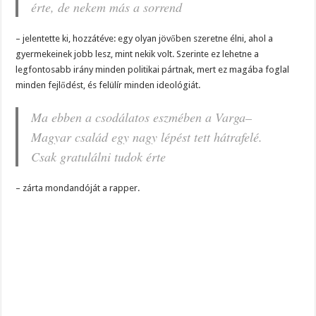
érte, de nekem más a sorrend
– jelentette ki, hozzátéve: egy olyan jövőben szeretne élni, ahol a
gyermekeinek jobb lesz, mint nekik volt. Szerinte ez lehetne a
legfontosabb irány minden politikai pártnak, mert ez magába foglal
minden fejlődést, és felülír minden ideológiát.
Ma ebben a csodálatos eszmében a Varga–
Magyar család egy nagy lépést tett hátrafelé.
Csak gratulálni tudok érte
– zárta mondandóját a rapper.