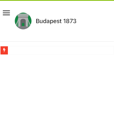
Aláírásgyűjtést indított a DK : dunai duzzasztómű megépítését sürgetik Magyar
Orbán Viktort óriási meglepetés érte amikor megtudta Magyar Péterről az igazság
Nem finomkodott: Megfegyelmezte Dúró Dórát a magyar milliárdos, Felföldi Józ
DRÁMA! Végezni akartak Orbán Viktorral. Vörös parókában és taxisnak öltözve…
Visszatérhet Sulyok Tamás?Mutatjuk:
MOST TÖRTÉNT! Péter Magyar ROBBANÁSSZERŰEN DÜHÖS lett Varga Judit sok
PUTYIN MEGSEMMISÍTŐ ÜZENETET KÜLDÖTT: Macron és von der Leyen pánikba e