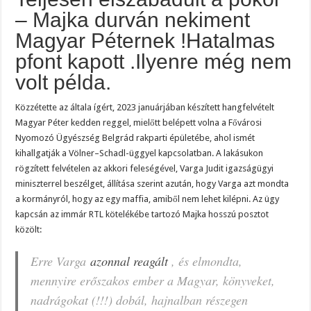
– Majka durván nekiment
Magyar Péternek !Hatalmas
pfont kapott .Ilyenre még nem
volt példa.
Közzétette az általa ígért, 2023 januárjában készített hangfelvételt
Magyar Péter kedden reggel, mielőtt belépett volna a Fővárosi
Nyomozó Ügyészség Belgrád rakparti épületébe, ahol ismét
kihallgatják a Völner–Schadl-üggyel kapcsolatban. A lakásukon
rögzített felvételen az akkori feleségével, Varga Judit igazságügyi
miniszterrel beszélget, állítása szerint azután, hogy Varga azt mondta
a kormányról, hogy az egy maffia, amiből nem lehet kilépni. Az ügy
kapcsán az immár RTL kötelékébe tartozó Majka hosszú posztot
közölt:
Erre Varga
azonnal reagált
, és elmondta,
mennyire erőszakos ember a Magyar, könyveket,
nadrágokat (!!!) dobál, hajnalban részegen