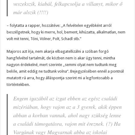
veszekszik, kiabál, felkapcsolja a villanyt, mikor ő
már alszik (!!!!)
– folytatta a rapper, hozzátéve: „A felvételen egyébként arról
beszélgetnek, hogy ki merre, hol, bement, kihúzatta, alkalmatlan, nem
volt mit tenni, Tóni, Völner, Polt, Schadl stb.”
Majoros azt írja, nem akarja elbagatellizálni a szóban forgó
hangfelvétel tartalmát, de közben nem is akar úgy tenni, mintha
nagyon érdekelné, mert szerinte „semmi olyat nem tudtunk meg
belőle, amit eddig ne tudtunk volna”. Bejegyzésében ennél a pontnál
mutatott rá arra, hogy álláspontja szerint mi a legfontosabb a
történtekben.
Engem igazából az izgat ebben az egész családi
mizériában, hogy vajon az a 3 gyerek, akik éppen
abban a korban vannak, ahol nagy szükség lenne
a családi támogatásra, vajon mit éreznek. (?) Ha
Vargának vagy Magyarnak abba az iskolai