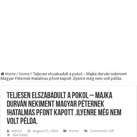
Szijjártó élő adásban semmisítette meg Magyar Pétert – egyetlen mondat elég vol
Teljes a döbbenet! Sajnos ma végül kiderült, hogy igazából miért állt le Paks:
ÉLŐ! RENDKÍVÜLI! Letaglózó hírt kapott az ország! Visszatérhet Sulyok Tamás!
Home
/
Home
/
Teljesen elszabadult a pokol – Majka durván nekiment
Magyar Péternek !Hatalmas pfont kapott .Ilyenre még nem volt példa.
Teljesen elszabadult a pokol – Majka
durván nekiment Magyar Péternek
!Hatalmas pfont kapott .Ilyenre még nem
volt példa.
on
admin
August 31, 2024
Home
Comments Off
Teljesen
464 Views