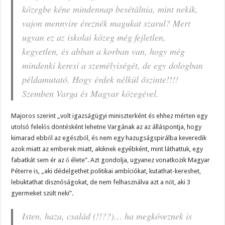
közegbe kéne mindennap besétálnia, mint nekik,
vajon mennyire éreznék magukat szarul? Mert
ugyan ez az iskolai közeg még fejletlen,
kegyetlen, és abban a korban van, hogy még
mindenki keresi a személyiségét, de egy dologban
példamutató. Hogy érdek nélkül őszinte!!!!
Szemben Varga és Magyar közegével.
Majoros szerint „volt igazságügyi miniszterként és ehhez mérten egy
utolsó felelős döntésként lehetne Vargának az az álláspontja, hogy
kimarad ebből az egészből, és nem egy hazugságspirálba keveredik
azok miatt az emberek miatt, akiknek egyébként, mint láthattuk, egy
fabatkát sem ér az ő élete”. Azt gondolja, ugyanez vonatkozik Magyar
Péterre is, „aki dédelgethet politikai ambíciókat, kutathat-kereshet,
lebuktathat disznóságokat, de nem felhasználva azt a nőt, aki 3
gyermeket szült neki”.
Isten, haza, család (!!??)… ha megköveznek is