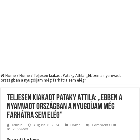
Szijjártó élő adásban semmisítette meg Magyar Pétert – egyetlen mondat elég vol
Teljes a döbbenet! Sajnos ma végül kiderült, hogy igazából miért állt le Paks:
ÉLŐ! RENDKÍVÜLI! Letaglózó hírt kapott az ország! Visszatérhet Sulyok Tamás!
Home
/
Home
/
Teljesen kiakadt Pataky Attila: „Ebben a nyamvadt
országban a nyugdíjam még farhátra sem elég”
Teljesen kiakadt Pataky Attila: „Ebben a
nyamvadt országban a nyugdíjam még
farhátra sem elég”
on
admin
August 31, 2024
Home
Comments Off
Teljesen
235 Views
kiakadt
Pataky
Spread the love