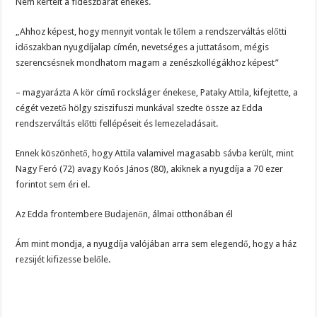
Nem kertelt a fideszbarát énekes.
„Ahhoz képest, hogy mennyit vontak le tőlem a rendszerváltás előtti
időszakban nyugdíjalap címén, nevetséges a juttatásom, mégis
szerencsésnek mondhatom magam a zenészkollégákhoz képest”
– magyarázta A kör című rocksláger énekese, Pataky Attila, kifejtette, a
cégét vezető hölgy sziszifuszi munkával szedte össze az Edda
rendszerváltás előtti fellépéseit és lemezeladásait.
Ennek köszönhető, hogy Attila valamivel magasabb sávba került, mint
Nagy Feró (72) avagy Koós János (80), akiknek a nyugdíja a 70 ezer
forintot sem éri el.
Az Edda frontembere Budajenőn, álmai otthonában él
Ám mint mondja, a nyugdíja valójában arra sem elegendő, hogy a ház
rezsijét kifizesse belőle.