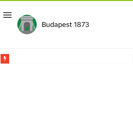
Aláírásgyűjtést indított a DK : dunai duzzasztómű megépítését sürgetik Magyar
Orbán Viktort óriási meglepetés érte amikor megtudta Magyar Péterről az igazság
Nem finomkodott: Megfegyelmezte Dúró Dórát a magyar milliárdos, Felföldi Józ
DRÁMA! Végezni akartak Orbán Viktorral. Vörös parókában és taxisnak öltözve…
Visszatérhet Sulyok Tamás?Mutatjuk:
MOST TÖRTÉNT! Péter Magyar ROBBANÁSSZERŰEN DÜHÖS lett Varga Judit sok
PUTYIN MEGSEMMISÍTŐ ÜZENETET KÜLDÖTT: Macron és von der Leyen pánikba e