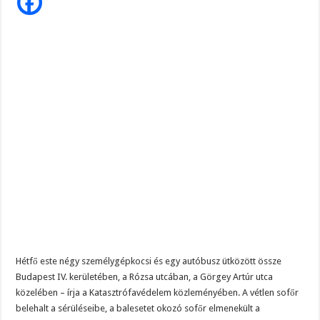
,
Szijjártó élő adásban semmisítette meg Magyar Pétert – egyetlen mondat elég vol
a
vétlen
sofőr
Teljes a döbbenet! Sajnos ma végül kiderült, hogy igazából miért állt le Paks:
belehalt
a
ÉLŐ! RENDKÍVÜLI! Letaglózó hírt kapott az ország! Visszatérhet Sulyok Tamás!
balesetbe
Hétfő este négy személygépkocsi és egy autóbusz ütközött össze
Budapest IV. kerületében, a Rózsa utcában, a Görgey Artúr utca
közelében – írja a Katasztrófavédelem közleményében. A vétlen sofőr
belehalt a sérüléseibe, a balesetet okozó sofőr elmenekült a