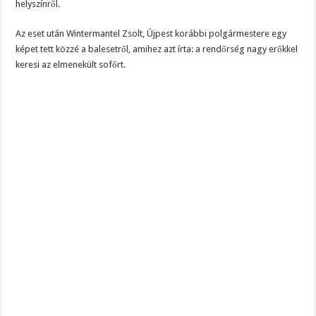
helyszínről.
Az eset után Wintermantel Zsolt, Újpest korábbi polgármestere egy
képet tett közzé a balesetről, amihez azt írta: a rendőrség nagy erőkkel
keresi az elmenekült sofőrt.