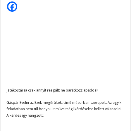
Szijjártó élő adásban semmisítette meg Magyar Pétert – egyetlen mondat elég vol
egy
egyszerű
kérdésre
Teljes a döbbenet! Sajnos ma végül kiderült, hogy igazából miért állt le Paks:
olyan
választ
ÉLŐ! RENDKÍVÜLI! Letaglózó hírt kapott az ország! Visszatérhet Sulyok Tamás!
adott,
amit
még
a
műsorvezetők
sem
bírtak
feldolgozni
Játékostársa csak annyit reagált: ne barátkozz apáddal!
Gáspár Evelin az Ezek megőrültek! című műsorban szerepelt. Az egyik
feladatban nem túl bonyolult műveltségi kérdésekre kellett válaszolni.
A kérdés így hangzott: