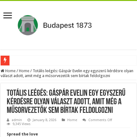
Aláírásgyűjtést indított a DK : dunai duzzasztómű megépítését sürgetik Magyar
Home
/
Home
/
Totális leégés: Gáspár Evelin egy egyszerű kérdésre olyan
választ adott, amit még a műsorvezetők sem bírtak feldolgozni
Orbán Viktort óriási meglepetés érte amikor megtudta Magyar Péterről az igazság
Nem finomkodott: Megfegyelmezte Dúró Dórát a magyar milliárdos, Felföldi Józ
Totális leégés: Gáspár Evelin egy egyszerű
DRÁMA! Végezni akartak Orbán Viktorral. Vörös parókában és taxisnak öltözve…
kérdésre olyan választ adott, amit még a
műsorvezetők sem bírtak feldolgozni
Visszatérhet Sulyok Tamás?Mutatjuk:
MOST TÖRTÉNT! Péter Magyar ROBBANÁSSZERŰEN DÜHÖS lett Varga Judit sok
on
admin
January 8, 2026
Home
Comments Off
Totális
9,345 Views
leégés:
PUTYIN MEGSEMMISÍTŐ ÜZENETET KÜLDÖTT: Macron és von der Leyen pánikba e
Gáspár
Spread the love
Evelin