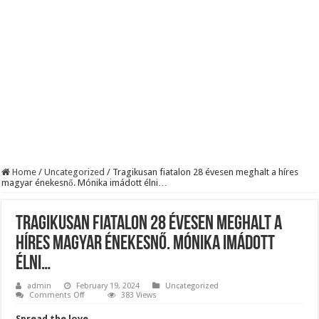
KAPITÁNY ISTVÁN GAZDASÁGI MINISZTER DRÁMAI ÜZENETET KÜLDÖTT
Drámai hír érkezett Szijjártó Péterről !Velkey György László jelentette be ! – erre
FORDULAT: Magyar Péter hirtelen jó hírt jelentett be!
Home
/
Uncategorized
/
Tragikusan fiatalon 28 évesen meghalt a híres
magyar énekesnő. Mónika imádott élni…
Tragikusan fiatalon 28 évesen meghalt a
híres magyar énekesnő. Mónika imádott
élni…
admin
February 19, 2024
Uncategorized
on
Comments Off
383 Views
Tragikusan
fiatalon
Spread the love