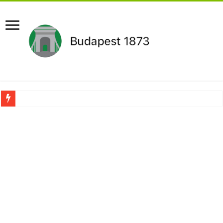
Pár napon belül újra Orbán Viktor lehet a miniszterelnök?Rendkívüli folyamatok 
Botrányos amit találtak! Ruszin-Szendi Romulusz bejelentette,hogy ennek súly
Politikai mélyrepülés: minimálbérre csökkentették Lázár János fizetését!Mutatju
Ítéletet hozott uniós bíróság: 289 milliárd forintot kell visszafizetni az adó fizet
Óriási a baj ! Dobrev Klára félelmetes dolgot leplezett le a Fidesz működéséről!
Magyar Péter azonnal eltávolította Nagy Mártont!
Paks hűtővízgondját napok alatt megoldaná egy magyar professzor.