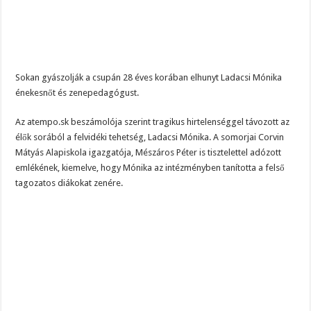
Sokan gyászolják a csupán 28 éves korában elhunyt Ladacsi Mónika
énekesnőt és zenepedagógust.
Az atempo.sk beszámolója szerint tragikus hirtelenséggel távozott az
élők sorából a felvidéki tehetség, Ladacsi Mónika. A somorjai Corvin
Mátyás Alapiskola igazgatója, Mészáros Péter is tisztelettel adózott
emlékének, kiemelve, hogy Mónika az intézményben tanította a felső
tagozatos diákokat zenére.