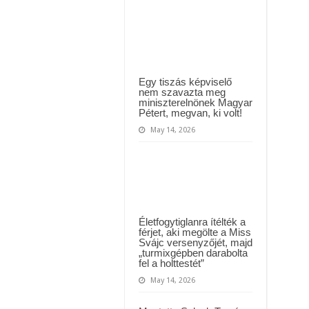
 háttérben. Pár napon belül újra Orbán Viktor lehet a miniszterelnök? – EZ történt
le
örökre
a
t Majka: azonnal lemondta sepsiszentgyörgyi koncertjét
szemeit.
Dr.
Tar
Magdolna
az
angyalok
Egy tiszás képviselő
közé
nem szavazta meg
költözött
miniszterelnönek Magyar
Pétert, megvan, ki volt!
May 14, 2026
Életfogytiglanra ítélték a
férjet, aki megölte a Miss
Svájc versenyzőjét, majd
„turmixgépben darabolta
fel a holttestét”
May 14, 2026