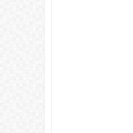
Rendkívüli folyamatok zajlanak a
Életveszélyes fenyegetést kapot