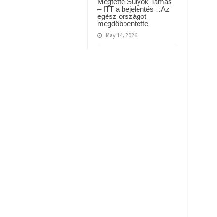
Megtette Sulyok Tamás
– ITT a bejelentés…Az
egész országot
megdöbbentette
May 14, 2026