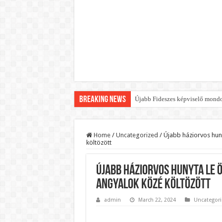
Breaking News
Újabb Fideszes képviselő mondot
Robbanhat az egészségügy egyik 
Döntött a kormány az egészségüg
Home
/
Uncategorized
/
Újabb háziorvos huny
költözött
Szívmelengető videó: a Magyar 
Rendkívüli intézkedések jöhetn
Újabb háziorvos hunyta le ö
Jön a pénzeső a nyugdíjasoknak!
angyalok közé költözött
ÉLŐ! RENDKÍVÜLI! Váratlan hír j
admin
March 22, 2024
Uncategor
BREAKING! Kész, ennyi volt! Ös