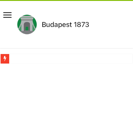
Aláírásgyűjtést indított a DK : dunai duzzasztómű megépítését sürgetik Magyar
Orbán Viktort óriási meglepetés érte amikor megtudta Magyar Péterről az igazság
Nem finomkodott: Megfegyelmezte Dúró Dórát a magyar milliárdos, Felföldi Józ
DRÁMA! Végezni akartak Orbán Viktorral. Vörös parókában és taxisnak öltözve…
Visszatérhet Sulyok Tamás?Mutatjuk:
MOST TÖRTÉNT! Péter Magyar ROBBANÁSSZERŰEN DÜHÖS lett Varga Judit sok
PUTYIN MEGSEMMISÍTŐ ÜZENETET KÜLDÖTT: Macron és von der Leyen pánikba e