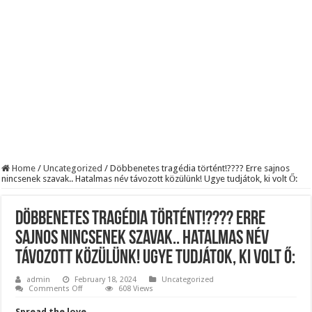
Szijjártó élő adásban semmisítette meg Magyar Pétert – egyetlen mondat elég vol
Teljes a döbbenet! Sajnos ma végül kiderült, hogy igazából miért állt le Paks:
ÉLŐ! RENDKÍVÜLI! Letaglózó hírt kapott az ország! Visszatérhet Sulyok Tamás!
Home
/
Uncategorized
/
Döbbenetes tragédia történt!???? Erre sajnos
nincsenek szavak.. Hatalmas név távozott közülünk! Ugye tudjátok, ki volt Ő:
Döbbenetes tragédia történt!???? Erre
sajnos nincsenek szavak.. Hatalmas név
távozott közülünk! Ugye tudjátok, ki volt Ő:
admin
February 18, 2024
Uncategorized
on
Comments Off
608 Views
Döbbenetes
tragédia
Spread the love