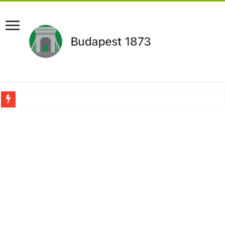
Pár napon belül újra Orbán Viktor lehet a miniszterelnök?Rendkívüli folyamatok 
Botrányos amit találtak! Ruszin-Szendi Romulusz bejelentette,hogy ennek súly
Politikai mélyrepülés: minimálbérre csökkentették Lázár János fizetését!Mutatju
Ítéletet hozott uniós bíróság: 289 milliárd forintot kell visszafizetni az adó fizet
Óriási a baj ! Dobrev Klára félelmetes dolgot leplezett le a Fidesz működéséről!
Magyar Péter azonnal eltávolította Nagy Mártont!
Paks hűtővízgondját napok alatt megoldaná egy magyar professzor.