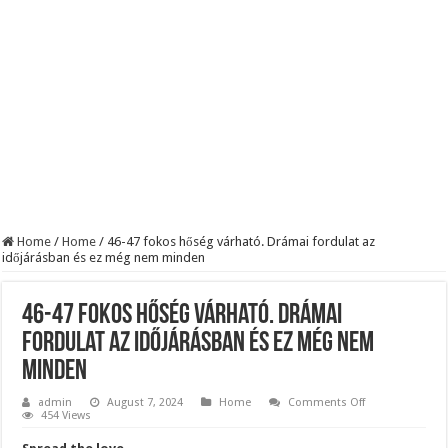
KAPITÁNY ISTVÁN GAZDASÁGI MINISZTER DRÁMAI ÜZENETET KÜLDÖTT
Drámai hír érkezett Szijjártó Péterről !Velkey György László jelentette be ! – erre
FORDULAT: Magyar Péter hirtelen jó hírt jelentett be!
Home
/
Home
/
46-47 fokos hőség várható. Drámai fordulat az
időjárásban és ez még nem minden
46-47 fokos hőség várható. Drámai
fordulat az időjárásban és ez még nem
minden
on
admin
August 7, 2024
Home
Comments Off
46-
454 Views
47
fokos