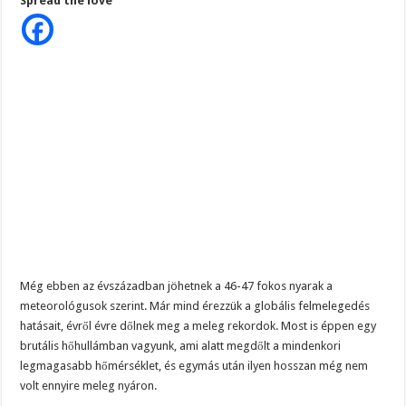
Spread the love
hőség
várható.
Drámai
fordulat
az
időjárásban
és
ez
még
nem
minden
Még ebben az évszázadban jöhetnek a 46-47 fokos nyarak a
meteorológusok szerint. Már mind érezzük a globális felmelegedés
hatásait, évről évre dőlnek meg a meleg rekordok. Most is éppen egy
brutális hőhullámban vagyunk, ami alatt megdőlt a mindenkori
legmagasabb hőmérséklet, és egymás után ilyen hosszan még nem
volt ennyire meleg nyáron.