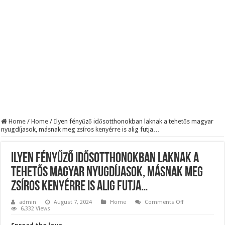
BREAKING! Kész, ennyi volt! Összeomlott a Fidesz – Durva, ami most történi
Rendkívüli folyamatok zajlanak a háttérben. Pár napon belül újra Orbán Viktor le
Életveszélyes fenyegetést kapott Majka: azonnal lemondta sepsiszentgyörgyi ko
Home
/
Home
/
Ilyen fényűző idősotthonokban laknak a tehetős magyar
nyugdíjasok, másnak meg zsíros kenyérre is alig futja…
Ilyen fényűző idősotthonokban laknak a
tehetős magyar nyugdíjasok, másnak meg
zsíros kenyérre is alig futja…
on
admin
August 7, 2024
Home
Comments Off
Ilyen
6,332 Views
fényűző
idősotthonokb