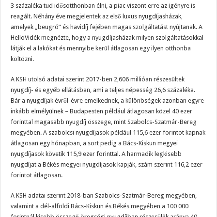
3 százaléka tud idősotthonban élni, a piac viszont erre az igényre is
reagált. Néhány éve megjelentek az első luxus nyugdíjasházak,
amelyek „beugró” és havidíj fejében magas szolgáltatást nyújtanak. A
HelloVidék megnézte, hogy a nyugdíjasházak milyen szolgáltatásokkal
látják el a lakókat és mennyibe kerül átlagosan egy ilyen otthonba
költözni.
A KSH utolsó adatai szerint 2017-ben 2,606 millióan részesültek
nyugdíj- és egyéb ellátásban, ami a teljes népesség 26,6 százaléka.
Bár a nyugdíjak évről-évre emelkednek, a különbségek azonban egyre
inkább elmélyülnek – Budapesten például átlagosan közel 40 ezer
forinttal magasabb nyugdíj összege, mint Szabolcs-Szatmár-Bereg
megyében. A szabolcsi nyugdíjasok például 115,6 ezer forintot kapnak
átlagosan egy hónapban, a sort pedig a Bács-Kiskun megyei
nyugdíjasok követik 115,9 ezer forinttal. A harmadik legkisebb
nyugdíjat a Békés megyei nyugdíjasok kapják, szám szerint 116,2 ezer
forintot átlagosan.
A KSH adatai szerint 2018-ban Szabolcs-Szatmár-Bereg megyében,
valamint a dél-alföldi Bács-Kiskun és Békés megyében a 100 000
forintnál kisebb összegű öregségi nyugdíjban részesülők aránya 40