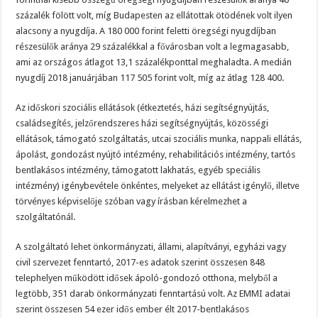
százalék fölött volt, míg Budapesten az ellátottak ötödének volt ilyen
alacsony a nyugdíja. A 180 000 forint feletti öregségi nyugdíjban
részesülők aránya 29 százalékkal a fővárosban volt a legmagasabb,
ami az országos átlagot 13,1 százalékponttal meghaladta. A medián
nyugdíj 2018 januárjában 117 505 forint volt, míg az átlag 128 400.
Az időskori szociális ellátások (étkeztetés, házi segítségnyújtás,
családsegítés, jelzőrendszeres házi segítségnyújtás, közösségi
ellátások, támogató szolgáltatás, utcai szociális munka, nappali ellátás,
ápolást, gondozást nyújtó intézmény, rehabilitációs intézmény, tartós
bentlakásos intézmény, támogatott lakhatás, egyéb speciális
intézmény) igénybevétele önkéntes, melyeket az ellátást igénylő, illetve
törvényes képviselője szóban vagy írásban kérelmezhet a
szolgáltatónál.
A szolgáltató lehet önkormányzati, állami, alapítványi, egyházi vagy
civil szervezet fenntartó, 2017-es adatok szerint összesen 848
telephelyen működött idősek ápoló-gondozó otthona, melyből a
legtöbb, 351 darab önkormányzati fenntartású volt. Az EMMI adatai
szerint összesen 54 ezer idős ember élt 2017-bentlakásos