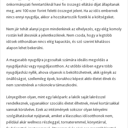
önkormányzati fenntartóknál havi fix összegű ellátási díjat állapítanak
meg, ami 100 ezer forint feletti összeget jelent. Ha az idős embernek
nincs ennyi nyugdíja, akkor a hozzátartozók fizetik ki a költségeket.
Nem jár tehát alanyi jogon mindenkinek az elhelyezés, egy elég komoly
rostán kell átesniük a jelentkezőknek. Nem csoda, hogy a legtöbb
idősek otthonában nincs elég kapacitás, és szó szerint kihalásos
alapon lehet bekerülni.
A magasabb nyugdíjra jogosultak számára ideális megoldás a
nyugdíjasház vagy nyugdíjasotthon. Az utóbbi időben egyre több
nyugdíjasház nyílik, ahova olyanok is beköltözhetnek, akik igényik az
önállóságot, szellemileg épek, korukhoz képest aktív életet élnek és
nem szeretnének a rokonokra támaszkodni.
Lényegében olyan, mint egy lakópark: a lakók saját lakrésszel
rendelkeznek, ugyanakkor szociális életet élhetnek, mivel kortársakkal
vannak körülvéve. Ezek az intézmények sokszor olyan kényelmi
szolgáltatásokat nyújtanak, amiket a klasszikus idősotthonok nem,
például akár wellness részleggel, tornateremmel, könyvtárral,