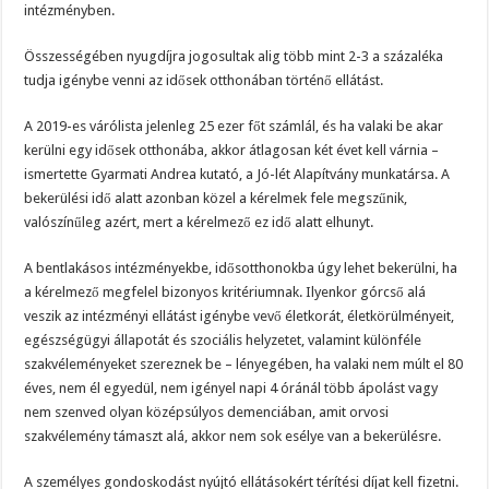
intézményben.
Összességében nyugdíjra jogosultak alig több mint 2-3 a százaléka
tudja igénybe venni az idősek otthonában történő ellátást.
A 2019-es várólista jelenleg 25 ezer főt számlál, és ha valaki be akar
kerülni egy idősek otthonába, akkor átlagosan két évet kell várnia –
ismertette Gyarmati Andrea kutató, a Jó-lét Alapítvány munkatársa. A
bekerülési idő alatt azonban közel a kérelmek fele megszűnik,
valószínűleg azért, mert a kérelmező ez idő alatt elhunyt.
A bentlakásos intézményekbe, idősotthonokba úgy lehet bekerülni, ha
a kérelmező megfelel bizonyos kritériumnak. Ilyenkor górcső alá
veszik az intézményi ellátást igénybe vevő életkorát, életkörülményeit,
egészségügyi állapotát és szociális helyzetet, valamint különféle
szakvéleményeket szereznek be – lényegében, ha valaki nem múlt el 80
éves, nem él egyedül, nem igényel napi 4 óránál több ápolást vagy
nem szenved olyan középsúlyos demenciában, amit orvosi
szakvélemény támaszt alá, akkor nem sok esélye van a bekerülésre.
A személyes gondoskodást nyújtó ellátásokért térítési díjat kell fizetni.