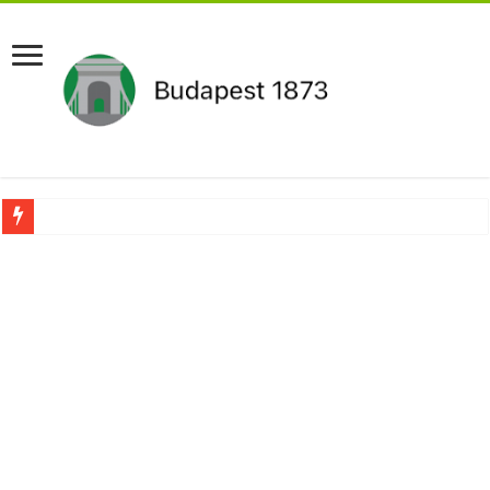
Újabb Fideszes képviselő mondott le a parlamentben!
Robbanhat az egészségügy egyik legsúlyosabb ügye: Hegedűs Zsolt feljelentése h
Döntött a kormány az egészségügyi várólistákról: Ezt mindenki megérzi majd!
Szívmelengető videó: a Magyar Közút dolgozója vizet adott egy szomjas gólyán
Rendkívüli intézkedések jöhetnek a boltoknál az energiaválság miatt: – MUTA
Jön a pénzeső a nyugdíjasoknak! Itt a pontos összeg és a kormány döntése!
ÉLŐ! RENDKÍVÜLI! Váratlan hír jött Paksról – Azonnal meg kellett tenni!