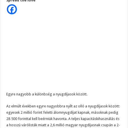
Spread the love
laknak
a
tehetős
magyar
nyugdíjasok,
másnak
meg
zsíros
kenyérre
is
alig
futja…
Egyre nagyobb a különbség a nyugdíjasok között.
Az elmúlt években egyre nagyobbra nyílt az olló a nyugdíjasok között:
egyesek 2 millió forint feletti álomnyugdíjat kapnak, másoknak pedig
28 500 forinttal kell beérniük havonta. A teljes kapacitáskihasználás és
a hosszú várólisták miatt a 2,6 millió magyar nyugdíjasnak csupán a 2-