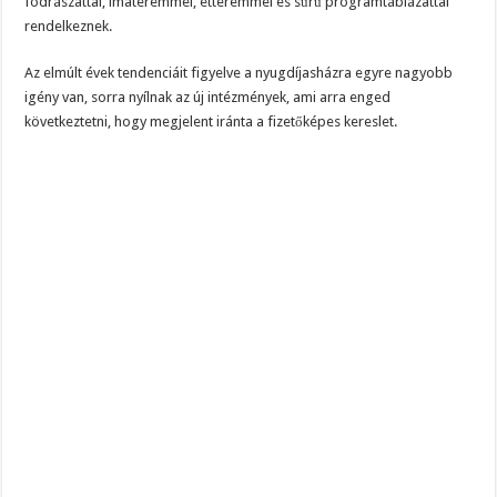
fodrászattal, imateremmel, étteremmel és sűrű programtáblázattal
rendelkeznek.
Az elmúlt évek tendenciáit figyelve a nyugdíjasházra egyre nagyobb
igény van, sorra nyílnak az új intézmények, ami arra enged
következtetni, hogy megjelent iránta a fizetőképes kereslet.