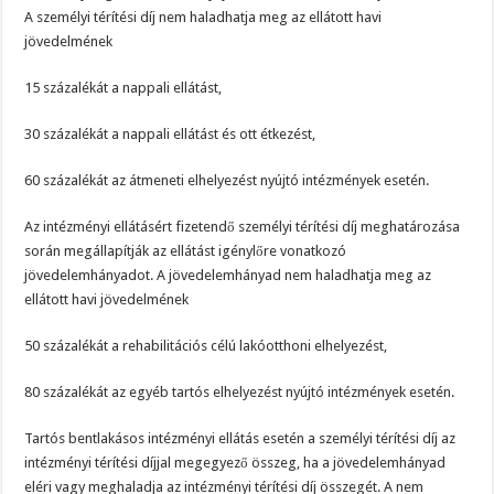
A személyi térítési díj nem haladhatja meg az ellátott havi
jövedelmének
15 százalékát a nappali ellátást,
30 százalékát a nappali ellátást és ott étkezést,
60 százalékát az átmeneti elhelyezést nyújtó intézmények esetén.
Az intézményi ellátásért fizetendő személyi térítési díj meghatározása
során megállapítják az ellátást igénylőre vonatkozó
jövedelemhányadot. A jövedelemhányad nem haladhatja meg az
ellátott havi jövedelmének
50 százalékát a rehabilitációs célú lakóotthoni elhelyezést,
80 százalékát az egyéb tartós elhelyezést nyújtó intézmények esetén.
Tartós bentlakásos intézményi ellátás esetén a személyi térítési díj az
intézményi térítési díjjal megegyező összeg, ha a jövedelemhányad
eléri vagy meghaladja az intézményi térítési díj összegét. A nem