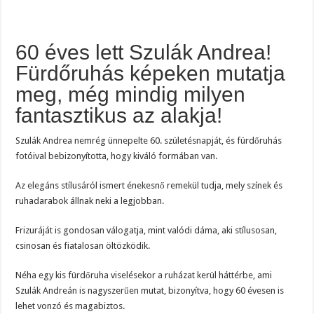
60 éves lett Szulák Andrea!
Fürdőruhás képeken mutatja
meg, még mindig milyen
fantasztikus az alakja!
Szulák Andrea nemrég ünnepelte 60. születésnapját, és fürdőruhás
fotóival bebizonyította, hogy kiváló formában van.
Az elegáns stílusáról ismert énekesnő remekül tudja, mely színek és
ruhadarabok állnak neki a legjobban.
Frizuráját is gondosan válogatja, mint valódi dáma, aki stílusosan,
csinosan és fiatalosan öltözködik.
Néha egy kis fürdőruha viselésekor a ruházat kerül háttérbe, ami
Szulák Andreán is nagyszerűen mutat, bizonyítva, hogy 60 évesen is
lehet vonzó és magabiztos.