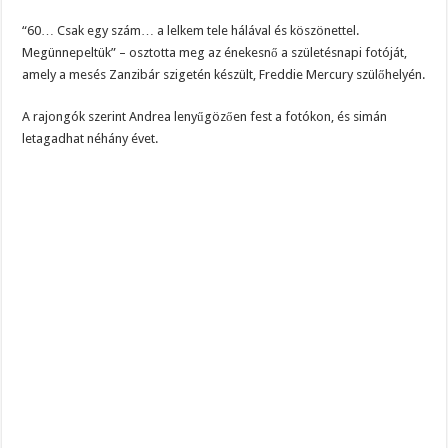
“60… Csak egy szám… a lelkem tele hálával és köszönettel.
Megünnepeltük” – osztotta meg az énekesnő a születésnapi fotóját,
amely a mesés Zanzibár szigetén készült, Freddie Mercury szülőhelyén.
A rajongók szerint Andrea lenyűgözően fest a fotókon, és simán
letagadhat néhány évet.