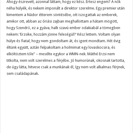
Ahogy észrevett, azonnal láttam, hogy ez kész. Értesz engem? A nők
néha hülyék, és nekem imponált a direktor szerelme. Egy premier után
kimentem a Nádor étterem söntésébe, ott iszogattak az emberek,
amikor ott, abban az óriási zajban meghallottam a hátam mögött,
hogy Szendrő, ez a gyáva, halk szavú ember odakiabál a tömegben
nekem: ’Erzsike, hozzám jönne feleségül?’ Kész lettem. Voltam olyan
hülye és fiatal, hogy nem gondoltam át, és igent mondtam. Hét évig
éltünk együtt, aztán felpakoltam a holmimat egy lovaskocsira, és
elköltöztem tőle” – mesélte egykor a WMN-nek. Máthé Erzsi nem
titkolta, nem volt szerelmes a férjébe. Jó humorúnak, okosnak tartotta,
de úgy látta, hitvese csak a munkának él, így nem volt alkalmas férjnek,
sem családapának.