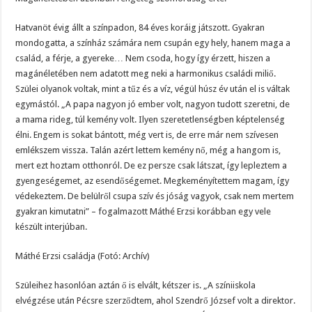
Hatvanöt évig állt a színpadon, 84 éves koráig játszott. Gyakran
mondogatta, a színház számára nem csupán egy hely, hanem maga a
család, a férje, a gyereke… Nem csoda, hogy így érzett, hiszen a
magánéletében nem adatott meg neki a harmonikus családi miliő.
Szülei olyanok voltak, mint a tűz és a víz, végül húsz év után el is váltak
egymástól. „A papa nagyon jó ember volt, nagyon tudott szeretni, de
a mama rideg, túl kemény volt. Ilyen szeretetlenségben képtelenség
élni. Engem is sokat bántott, még vert is, de erre már nem szívesen
emlékszem vissza. Talán azért lettem kemény nő, még a hangom is,
mert ezt hoztam otthonról. De ez persze csak látszat, így lepleztem a
gyengeségemet, az esendőségemet. Megkeményítettem magam, így
védekeztem. De belülről csupa szív és jóság vagyok, csak nem mertem
gyakran kimutatni” – fogalmazott Máthé Erzsi korábban egy vele
készült interjúban.
Máthé Erzsi családja (Fotó: Archív)
Szüleihez hasonlóan aztán ő is elvált, kétszer is. „A színiiskola
elvégzése után Pécsre szerződtem, ahol Szendrő József volt a direktor.