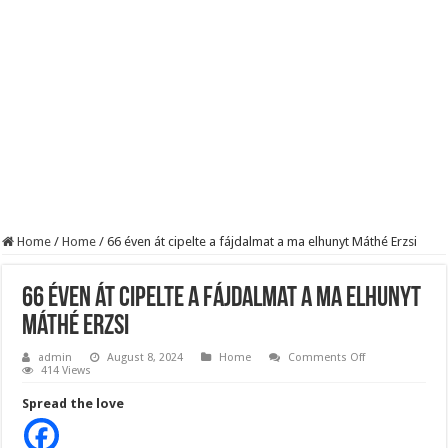
Szijjártó élő adásban semmisítette meg Magyar Pétert – egyetlen mondat elég vol
Teljes a döbbenet! Sajnos ma végül kiderült, hogy igazából miért állt le Paks:
ÉLŐ! RENDKÍVÜLI! Letaglózó hírt kapott az ország! Visszatérhet Sulyok Tamás!
Home
/
Home
/
66 éven át cipelte a fájdalmat a ma elhunyt Máthé Erzsi
66 éven át cipelte a fájdalmat a ma elhunyt
Máthé Erzsi
on
admin
August 8, 2024
Home
Comments Off
66
414 Views
éven
át
Spread the love
cipelte
a
fájdalmat
a