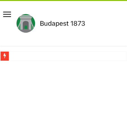
Aláírásgyűjtést indított a DK : dunai duzzasztómű megépítését sürgetik Magyar
Orbán Viktort óriási meglepetés érte amikor megtudta Magyar Péterről az igazság
Nem finomkodott: Megfegyelmezte Dúró Dórát a magyar milliárdos, Felföldi Józ
DRÁMA! Végezni akartak Orbán Viktorral. Vörös parókában és taxisnak öltözve…
Visszatérhet Sulyok Tamás?Mutatjuk:
MOST TÖRTÉNT! Péter Magyar ROBBANÁSSZERŰEN DÜHÖS lett Varga Judit sok
PUTYIN MEGSEMMISÍTŐ ÜZENETET KÜLDÖTT: Macron és von der Leyen pánikba e