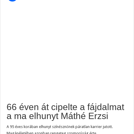
ma
elhunyt
Máthé
Erzsi
66 éven át cipelte a fájdalmat
a ma elhunyt Máthé Erzsi
A 95 éves korában elhunyt színésznőnek páratlan karrier jutott.
Magánéletében azonban rengeteg szomorúság érte.